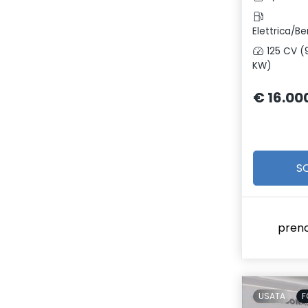
Elettrica/Be
125 CV (
KW)
€ 16.00
S
pren
USATA
F