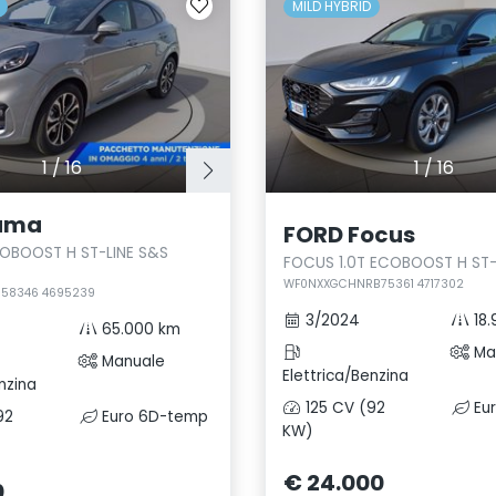
MILD HYBRID
1
/
16
1
/
16
uma
FORD Focus
COBOOST H ST-LINE S&S
FOCUS 1.0T ECOBOOST H ST-
WF0NXXGCHNRB75361 4717302
58346 4695239
3/2024
18.
65.000 km
Ma
Manuale
Elettrica/Benzina
nzina
125 CV (92
Eu
92
Euro 6D-temp
KW)
€ 24.000
0