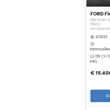
FORD Fi
FIESTA 5P 1
125CV
WF0JXXGAHJPK
4/2023
Elettrica/Be
125 CV (
KW)
€ 15.40
S