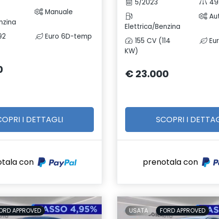
5/2023
49
Manuale
Au
nzina
Elettrica/Benzina
92
Euro 6D-temp
155 CV (114
Eu
KW)
0
€ 23.000
COPRI I DETTAGLI
SCOPRI I DETTAG
otala con
prenotala con
ORD APPROVED
USATA
FORD APPROVED