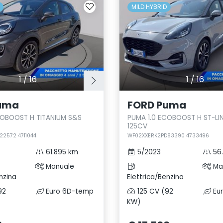
MILD HYBRID
1
/
16
1
/
16
uma
FORD Puma
COBOOST H TITANIUM S&S
PUMA 1.0 ECOBOOST H ST-LI
125CV
2572 4711044
WF02XXERK2PD83390 4733496
61.895 km
5/2023
56
Manuale
Ma
nzina
Elettrica/Benzina
92
Euro 6D-temp
125 CV (92
Eu
KW)