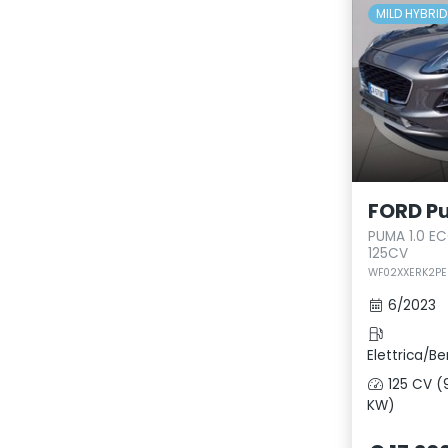
MILD HYBRID
FORD P
PUMA 1.0 E
125CV
WF02XXERK2PE2
6/2023
Elettrica/Be
125 CV (
KW)