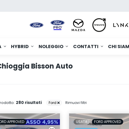
A
HYBRID
NOLEGGIO
CONTATTI
CHI SIA
Chioggia Bisson Auto
280 risultati
rodotto:
Ford
Rimuovi filtri
ORD APPROVED
USATA
FORD APPROVED