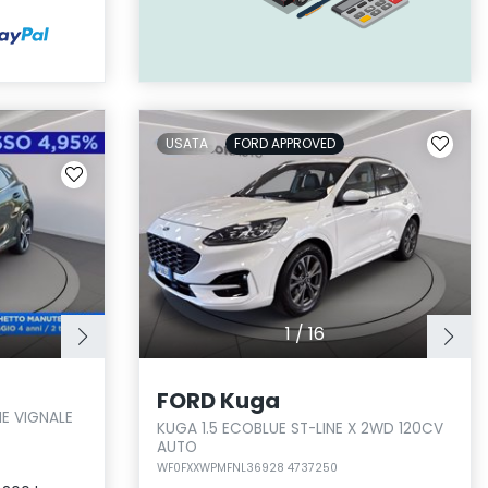
USATA
FORD APPROVED
1
/
16
FORD Kuga
NE VIGNALE
KUGA 1.5 ECOBLUE ST-LINE X 2WD 120CV
AUTO
WF0FXXWPMFNL36928 4737250