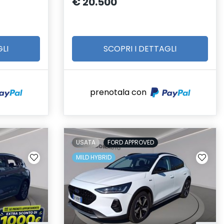
€ 20.500
LI
SCOPRI I DETTAGLI
prenotala con
USATA
FORD APPROVED
MILD HYBRID