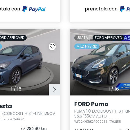
otala con
prenotala con
ORD APPROVED
USATA
FORD APPROVED
MILD HYBRID
1
/
16
1
/
16
FORD Puma
esta
PUMA 1.0 ECOBOOST H ST-LI
.0 ECOBOOST H ST-LINE 125CV
S&S 155CV AUTO
68282 4753462
WF02XXERK2PD02236 4702155
28.290 km