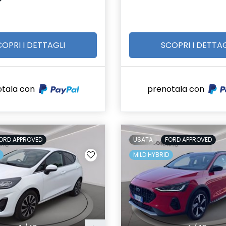
COPRI I DETTAGLI
SCOPRI I DETTAG
otala con
prenotala con
ORD APPROVED
USATA
FORD APPROVED
MILD HYBRID