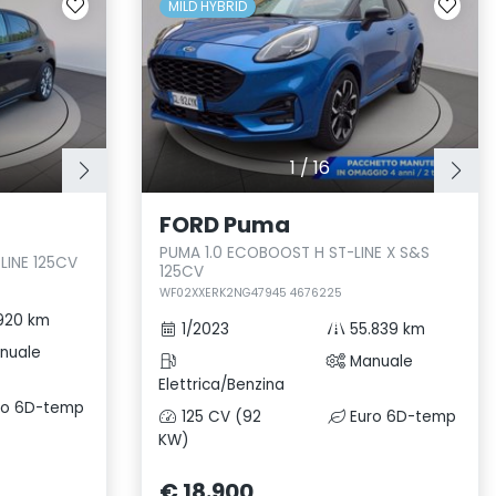
MILD HYBRID
1
/
16
FORD Puma
PUMA 1.0 ECOBOOST H ST-LINE X S&S
LINE 125CV
125CV
WF02XXERK2NG47945 4676225
920 km
1/2023
55.839 km
nuale
Manuale
Elettrica/Benzina
ro 6D-temp
125 CV (92
Euro 6D-temp
KW)
€ 18.900