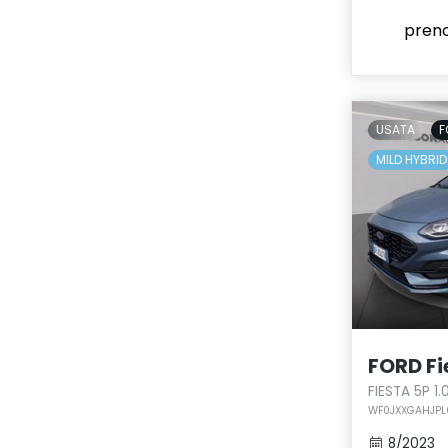
pren
USATA
F
MILD HYBRID
FORD Fi
FIESTA 5P 1
WF0JXXGAHJPL
8/2023