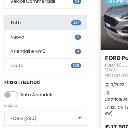
Veicoli Commerciali
24
MILD HYBRID
Tutte
332
Nuovo
0
Aziendali e Km0
4
FORD P
Usato
PUMA 1.0 E
328
125CV
WF02XXERK2PC
Filtra i risultati
3/2023
Auto Aziendali
Elettrica/Be
MARCA
125 CV (
KW)
FORD (280)
€ 17.90