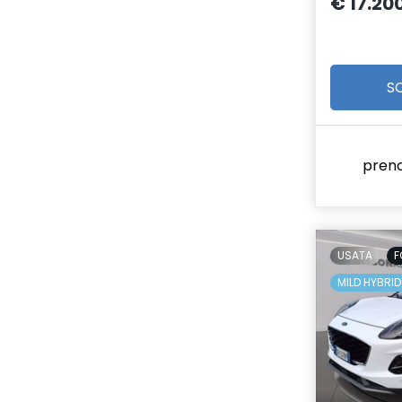
€ 17.20
S
pren
USATA
F
MILD HYBRID