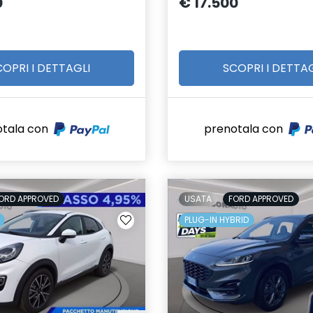
0
€ 17.500
COPRI I DETTAGLI
SCOPRI I DETTAG
otala con
prenotala con
ORD APPROVED
USATA
FORD APPROVED
PLUG-IN HYBRID