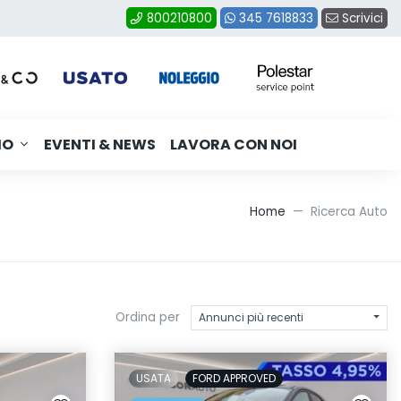
Scrivici
800210800
345 7618833
MO
EVENTI & NEWS
LAVORA CON NOI
Home
Ricerca Auto
Ordina per
Annunci più recenti
USATA
FORD APPROVED