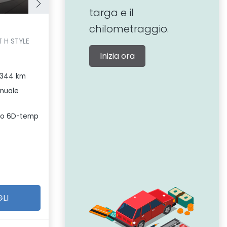
targa e il
chilometraggio.
 H STYLE
Inizia ora
.344 km
nuale
ro 6D-temp
LI