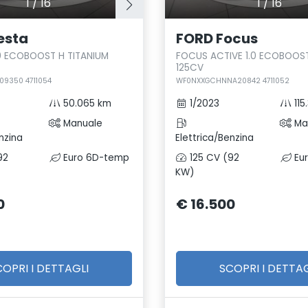
1
/
16
1
/
16
esta
FORD Focus
.0 ECOBOOST H TITANIUM
FOCUS ACTIVE 1.0 ECOBOOST
125CV
09350 4711054
WF0NXXGCHNNA20842 4711052
50.065 km
1/2023
115
Manuale
Ma
nzina
Elettrica/Benzina
92
Euro 6D-temp
125 CV (92
Eu
KW)
0
€ 16.500
COPRI I DETTAGLI
SCOPRI I DETTAG