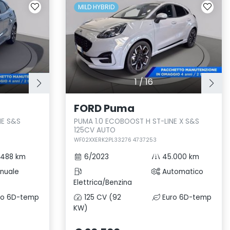
MILD HYBRID
1
/
16
FORD Puma
NE S&S
PUMA 1.0 ECOBOOST H ST-LINE X S&S
125CV AUTO
WF02XXERK2PL33276 4737253
.488 km
6/2023
45.000 km
nuale
Automatico
Elettrica/Benzina
ro 6D-temp
125 CV (92
Euro 6D-temp
KW)