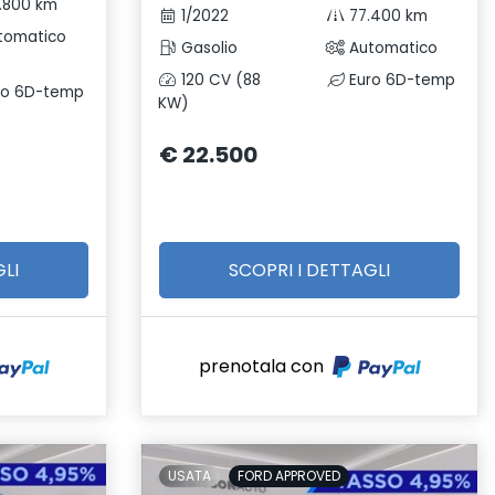
.800 km
1/2022
77.400 km
tomatico
Gasolio
Automatico
120 CV (88
Euro 6D-temp
ro 6D-temp
KW)
€ 22.500
LI
SCOPRI I DETTAGLI
prenotala con
USATA
FORD APPROVED