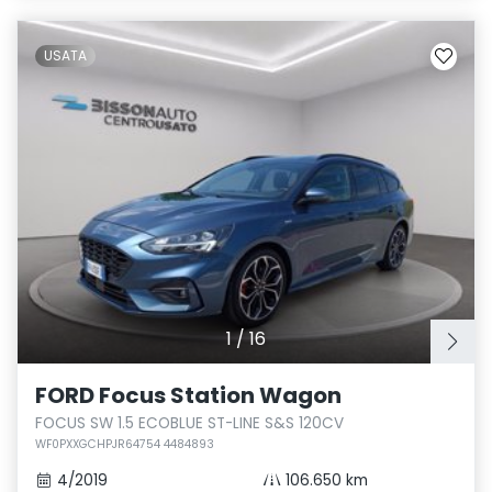
USATA
1
/
16
FORD Focus Station Wagon
FOCUS SW 1.5 ECOBLUE ST-LINE S&S 120CV
WF0PXXGCHPJR64754 4484893
4/2019
106.650 km