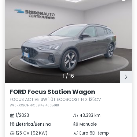
1
/
16
FORD Focus Station Wagon
FOCUS ACTIVE SW 1.0T ECOBOOST H X 125CV
WF0PXXGCHPPC39149 4605918
1/2023
43.383 km
Elettrica/Benzina
Manuale
125 CV (92 KW)
Euro 6D-temp