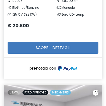
1/2023
49.200 km
Elettrica/Benzina
Manuale
125 CV (92 KW)
Euro 6D-temp
€ 20.800
SCOPRI I DETTAGLI
prenotala con
USATA
FORD APPROVED
MILD HYBRID