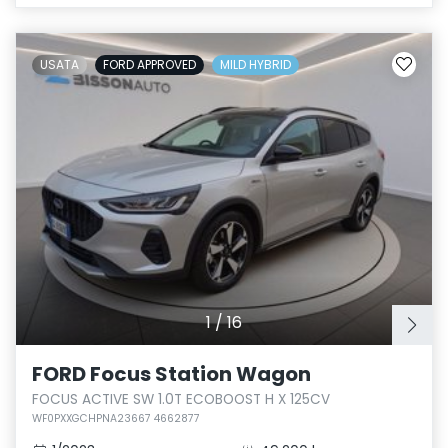
USATA
FORD APPROVED
MILD HYBRID
1
/
16
FORD Focus Station Wagon
FOCUS ACTIVE SW 1.0T ECOBOOST H X 125CV
WF0PXXGCHPNA23667 4662877