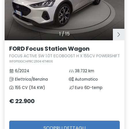
1
/
15
FORD Focus Station Wagon
FOCUS ACTIVE SW 1.0T ECOBOOST H X 155CV POWERSHIFT
WF0PXXGCHPRC21104 4714106
6/2024
38.732 km
Elettrica/Benzina
Automatico
155 CV (114 KW)
Euro 6D-temp
€ 22.900
SCOPRI I DETTAGLI