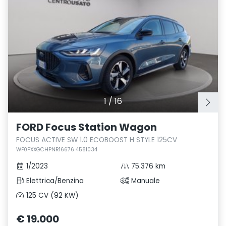
1
/
16
FORD Focus Station Wagon
FOCUS ACTIVE SW 1.0 ECOBOOST H STYLE 125CV
WF0PXXGCHPNR16676 4581034
1/2023
75.376 km
Elettrica/Benzina
Manuale
125 CV (92 KW)
€ 19.000