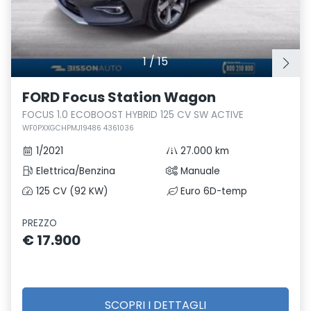
1
/
15
FORD Focus Station Wagon
FOCUS 1.0 ECOBOOST HYBRID 125 CV SW ACTIVE
WF0PXXGCHPMJ19486 4361036
1/2021
27.000 km
Elettrica/Benzina
Manuale
125 CV (92 KW)
Euro 6D-temp
PREZZO
€ 17.900
SCOPRI I DETTAGLI