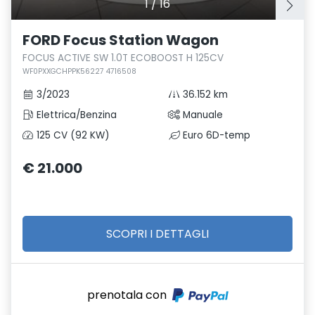
1
/
16
FORD Focus Station Wagon
FOCUS ACTIVE SW 1.0T ECOBOOST H 125CV
WF0PXXGCHPPK56227 4716508
3/2023
36.152 km
Elettrica/Benzina
Manuale
125 CV (92 KW)
Euro 6D-temp
€ 21.000
SCOPRI I DETTAGLI
prenotala con