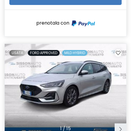
prenotala con
USATA
FORD APPROVED
MILD HYBRID
1
/
15