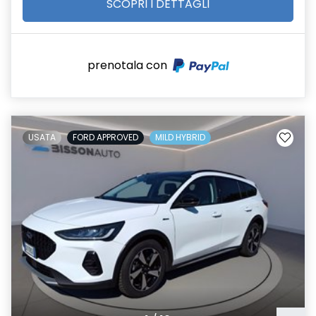
SCOPRI I DETTAGLI
prenotala con
USATA
FORD APPROVED
MILD HYBRID