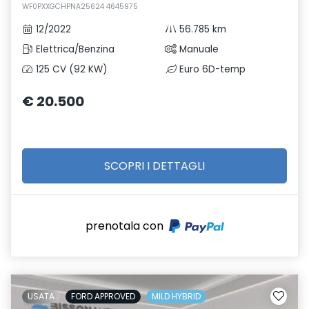
WF0PXXGCHPNA25624 4645975
12/2022
56.785 km
Elettrica/Benzina
Manuale
125 CV (92 KW)
Euro 6D-temp
€ 20.500
SCOPRI I DETTAGLI
prenotala con
USATA
FORD APPROVED
MILD HYBRID