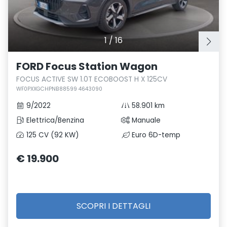
1
/
16
FORD Focus Station Wagon
FOCUS ACTIVE SW 1.0T ECOBOOST H X 125CV
WF0PXXGCHPNB88599 4643090
9/2022
58.901 km
Elettrica/Benzina
Manuale
125 CV (92 KW)
Euro 6D-temp
€ 19.900
SCOPRI I DETTAGLI