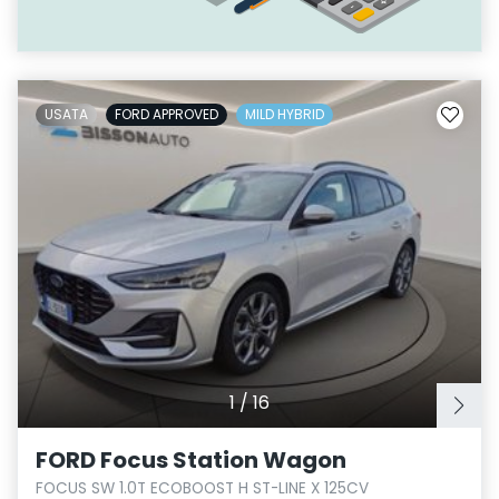
USATA
FORD APPROVED
MILD HYBRID
1
/
16
FORD Focus Station Wagon
FOCUS SW 1.0T ECOBOOST H ST-LINE X 125CV