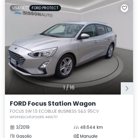
USATA
FORD PROTECT
1
/
16
FORD Focus Station Wagon
FOCUS SW 1.5 ECOBLUE BUSINESS S&S 95CV
WF0PXXGCHPJP26815 4495717
3/2019
48.644 km
Gasolio
Manuale