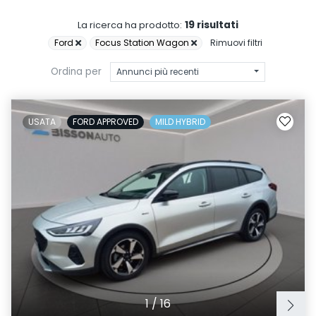
19 risultati
La ricerca ha prodotto:
Ford
Focus Station Wagon
Rimuovi filtri
Ordina per
Annunci più recenti
USATA
FORD APPROVED
MILD HYBRID
1
/
16