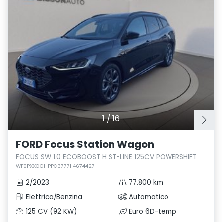
1
/
16
FORD Focus Station Wagon
FOCUS SW 1.0 ECOBOOST H ST-LINE 125CV POWERSHIFT
WF0PXXGCHPPC37771 4674427
2/2023
77.800 km
Elettrica/Benzina
Automatico
125 CV (92 KW)
Euro 6D-temp