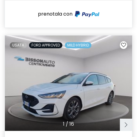
prenotala con
USATA
FORD APPROVED
MILD HYBRID
1
/
16