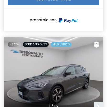
prenotala con
USATA
FORD APPROVED
MILD HYBRID
1
/
16