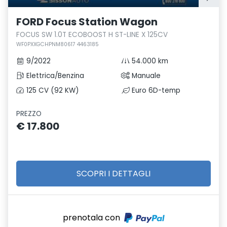
FORD Focus Station Wagon
FOCUS SW 1.0T ECOBOOST H ST-LINE X 125CV
WF0PXXGCHPNM80617 4463185
9/2022
54.000 km
Elettrica/Benzina
Manuale
125 CV (92 KW)
Euro 6D-temp
PREZZO
€ 17.800
SCOPRI I DETTAGLI
prenotala con