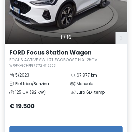
1
/
16
FORD Focus Station Wagon
FOCUS ACTIVE SW 1.0T ECOBOOST H X 125CV
WF0PXXGCHPPE76172 4712503
5/2023
67.977 km
Elettrica/Benzina
Manuale
125 CV (92 KW)
Euro 6D-temp
€ 19.500