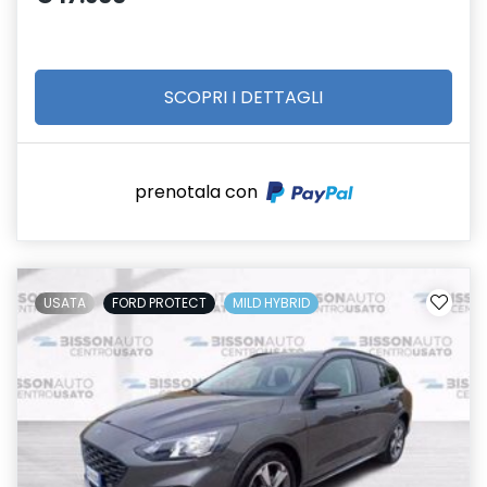
SCOPRI I DETTAGLI
prenotala con
USATA
FORD PROTECT
MILD HYBRID