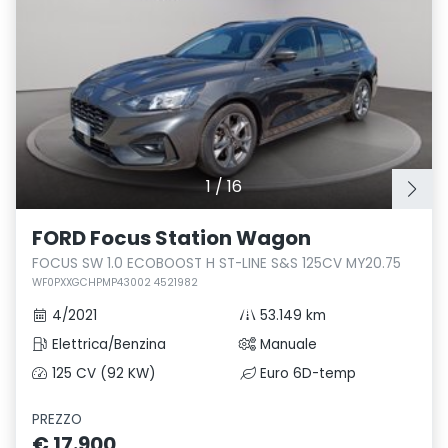
1
/
16
FORD Focus Station Wagon
FOCUS SW 1.0 ECOBOOST H ST-LINE S&S 125CV MY20.75
WF0PXXGCHPMP43002 4521982
4/2021
53.149 km
Elettrica/Benzina
Manuale
125 CV (92 KW)
Euro 6D-temp
PREZZO
€ 17.900