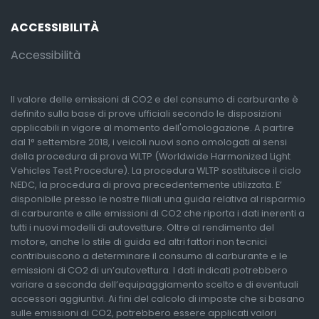
ACCESSIBILITÀ
Accessibilità
Il valore delle emissioni di CO2 e del consumo di carburante è
definito sulla base di prove ufficiali secondo le disposizioni
applicabili in vigore al momento dell'omologazione. A partire
dal 1° settembre 2018, i veicoli nuovi sono omologati ai sensi
della procedura di prova WLTP (Worldwide Harmonized Light
Vehicles Test Procedure). La procedura WLTP sostituisce il ciclo
NEDC, la procedura di prova precedentemente utilizzata. E’
disponibile presso le nostre filiali una guida relativa al risparmio
di carburante e alle emissioni di CO2 che riporta i dati inerenti a
tutti i nuovi modelli di autovetture. Oltre al rendimento del
motore, anche lo stile di guida ed altri fattori non tecnici
contribuiscono a determinare il consumo di carburante e le
emissioni di CO2 di un’autovettura. I dati indicati potrebbero
variare a seconda dell’equipaggiamento scelto e di eventuali
accessori aggiuntivi. Ai fini del calcolo di imposte che si basano
sulle emissioni di CO2, potrebbero essere applicati valori