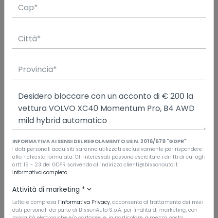
PREZZO
€34.000
Richiedi un preventivo
CARATTERISTICHE
Tipo di veicolo
Usata
Immatricolazione
3/2021
INFORMATIVA AI SENSI DEL REGOLAMENTO UE N. 2016/679 "GDPR"
I dati personali acquisiti saranno utilizzati esclusivamente per rispondere
Chilometraggio
alla richiesta formulata. Gli Interessati possono esercitare i diritti di cui agli
artt. 15 - 23 del GDPR scrivendo all'indirizzo clienti@bissonauto.it.
58.800
Informativa completa
.
Garanzia
Attività di marketing
*
Volvo Selekt
Letta e compresa l’
Informativa Privacy
, acconsento al trattamento dei miei
dati personali da parte di BissonAuto S.p.A. per finalità di marketing, con
Carrozzeria
modalità elettroniche e/o cartacee, e, in particolare, a mezzo posta