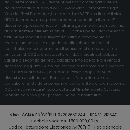
dal 1° settembre 2018, i veicoli nuovi sono omologati ai sensi
della procedura di prova WLTP (Worldwide Harmonized Light
Vehicles Test Procedure). La procedura WLTP sostituisce il ciclo
NEDC, la procedura di prova precedentemente utilizzata. E’
disponibile presso le nostre filiali una guida relativa al risparmio
di carburante e alle emissioni di CO2 che riporta i dati inerenti a
tutti i nuovi modelli di autovetture. Oltre al rendimento del
motore, anche lo stile di guida ed altri fattori non tecnici
contribuiscono a determinare il consumo di carburante e le
emissioni di CO2 di un’autovettura. I dati indicati potrebbero
variare a seconda dell’equipaggiamento scelto e di eventuali
accessori aggiuntivi. Ai fini del calcolo di imposte che si basano
sulle emissioni di CO2, potrebbero essere applicati valori
diversi da quelli indicati. Per ulteriori informazioni potete
consultare la “Guida ai consumi di carburante e alle emissioni di
CO2 di nuove vetture”, pubblicata dal Ministero dello Sviluppo
Economico o rivolgervi presso una delle nostre filiali.
N.Iscr. CCIAA PN/CF/PI IT 02202650244 - REA VI-213640 -
Capitale Sociale € 1.500.000,00 i.v.
Codice Fatturazione Elettronica A4707H7 - Pec aziendale