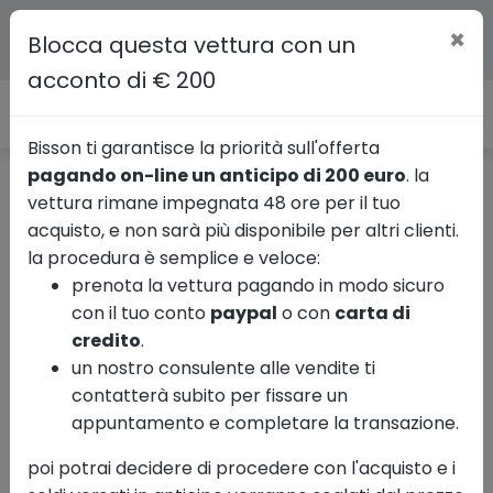
×
Blocca questa vettura con un
acconto di € 200
Bisson ti garantisce la priorità sull'offerta
pagando on-line un anticipo di 200 euro
. la
vettura rimane impegnata 48 ore per il tuo
Ricerca auto
Usate
Volvo
Xc40
acquisto, e non sarà più disponibile per altri clienti.
la procedura è semplice e veloce:
prenota la vettura pagando in modo sicuro
con il tuo conto
paypal
o con
carta di
Mostra le 12 foto
credito
.
un nostro consulente alle vendite ti
contatterà subito per fissare un
VOLVO XC40 Momentum
appuntamento e completare la transazione.
Pro, B4 AWD mild hybrid
poi potrai decidere di procedere con l'acquisto e i