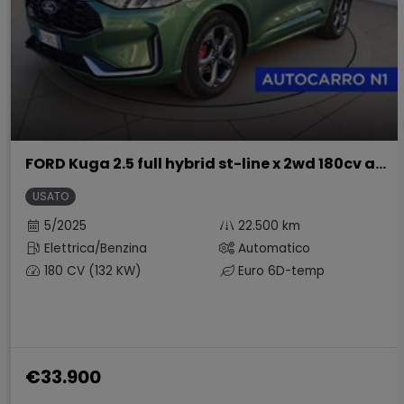
FORD Kuga 2.5 full hybrid st-line x 2wd 180cv auto
USATO
5/2025
22.500 km
Elettrica/Benzina
Automatico
180 CV (132 KW)
Euro 6D-temp
€33.900