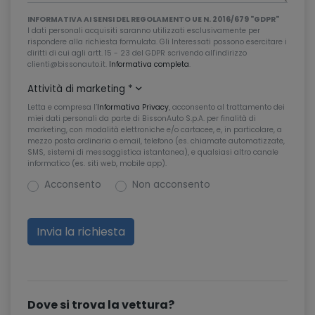
INFORMATIVA AI SENSI DEL REGOLAMENTO UE N. 2016/679 "GDPR"
I dati personali acquisiti saranno utilizzati esclusivamente per
rispondere alla richiesta formulata. Gli Interessati possono esercitare i
diritti di cui agli artt. 15 - 23 del GDPR scrivendo all'indirizzo
clienti@bissonauto.it.
Informativa completa
.
Attività di marketing
*
Letta e compresa l’
Informativa Privacy
, acconsento al trattamento dei
miei dati personali da parte di BissonAuto S.p.A. per finalità di
marketing, con modalità elettroniche e/o cartacee, e, in particolare, a
mezzo posta ordinaria o email, telefono (es. chiamate automatizzate,
SMS, sistemi di messaggistica istantanea), e qualsiasi altro canale
informatico (es. siti web, mobile app).
Acconsento
Non acconsento
Dove si trova la vettura?