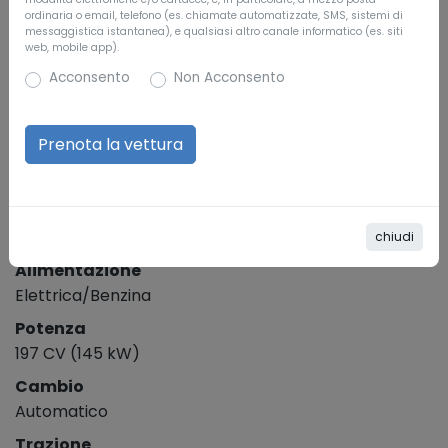
SUV, 5 porte, 5 posti
ordinaria o email, telefono (es. chiamate automatizzate, SMS, sistemi di
messaggistica istantanea), e qualsiasi altro canale informatico (es. siti
Colore esterno
web, mobile app).
Nero
Acconsento
Non Acconsento
Riferimento
571776
SPECIFICHE TECNICHE
Cilindrata
3
1.969 cm
chiudi
Alimentazione
Elettrica/Benzina
Potenza
197 CV (145 kW)
Cambio
Automatico
Trazione