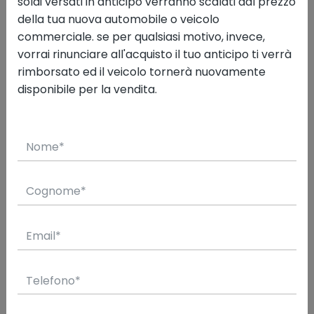
automatico
soldi versati in anticipo verranno scalati dal prezzo
della tua nuova automobile o veicolo
USATA
commerciale. se per qualsiasi motivo, invece,
vorrai rinunciare all'acquisto il tuo anticipo ti verrà
rimborsato ed il veicolo tornerà nuovamente
3/2021
58.800
disponibile per la vendita.
Valuta il tuo usato
Hai un usato? Applica il suo valore come
permuta sui prezzi delle nostre vetture. Basta
inserire
targa
e
chilometraggio
. Facile e
veloce!
Vai alla valutazione
prenotala con