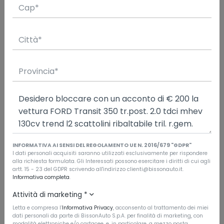
€31.900
Richiedi un preventivo
CARATTERISTICHE
Tipo di veicolo
Usata
Immatricolazione
INFORMATIVA AI SENSI DEL REGOLAMENTO UE N. 2016/679 "GDPR"
3/2023
I dati personali acquisiti saranno utilizzati esclusivamente per rispondere
alla richiesta formulata. Gli Interessati possono esercitare i diritti di cui agli
Chilometraggio
artt. 15 - 23 del GDPR scrivendo all'indirizzo clienti@bissonauto.it.
Informativa completa
.
37.830
Attività di marketing
*
Garanzia
Garanzia del concessionario
Letta e compresa l’
Informativa Privacy
, acconsento al trattamento dei miei
dati personali da parte di BissonAuto S.p.A. per finalità di marketing, con
modalità elettroniche e/o cartacee, e, in particolare, a mezzo posta