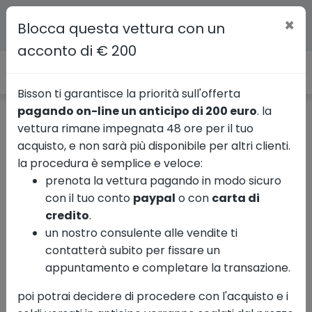
×
Blocca questa vettura con un
acconto di € 200
Bisson ti garantisce la priorità sull'offerta
pagando on-line un anticipo di 200 euro
. la
vettura rimane impegnata 48 ore per il tuo
Ricerca veicoli commerciali
Usate
Ford
Transit
acquisto, e non sarà più disponibile per altri clienti.
la procedura è semplice e veloce:
prenota la vettura pagando in modo sicuro
con il tuo conto
paypal
o con
carta di
Mostra le 16 foto
credito
.
un nostro consulente alle vendite ti
contatterà subito per fissare un
FORD Transit 350 tr.post. 2.0
appuntamento e completare la transazione.
tdci mhev 130cv trend l2
poi potrai decidere di procedere con l'acquisto e i