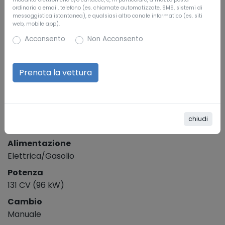
Carrozzeria
ordinaria o email, telefono (es. chiamate automatizzate, SMS, sistemi di
Furgone, 2 porte, 3 posti
messaggistica istantanea), e qualsiasi altro canale informatico (es. siti
web, mobile app).
Colore esterno
Acconsento
Non Acconsento
Bianco Frozen
Riferimento
G22339
SPECIFICHE TECNICHE
Cilindrata
chiudi
3
1.996 cm
Alimentazione
Elettrica/Gasolio
Potenza
131 CV (96 kW)
Cambio
Manuale