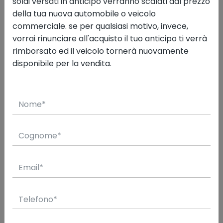
scattolini ribaltabile tril.
soldi versati in anticipo verranno scalati dal prezzo
della tua nuova automobile o veicolo
r.gem.
commerciale. se per qualsiasi motivo, invece,
vorrai rinunciare all'acquisto il tuo anticipo ti verrà
USATA
Mild Hybrid
rimborsato ed il veicolo tornerà nuovamente
disponibile per la vendita.
3/2023
37.830
Valuta il tuo usato
Hai un usato? Applica il suo valore come
permuta sui prezzi delle nostre vetture. Basta
inserire
targa
e
chilometraggio
. Facile e
veloce!
Vai alla valutazione
prenotala con