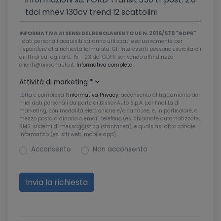
INFORMATIVA AI SENSI DEL REGOLAMENTO UE N. 2016/679 "GDPR"
I dati personali acquisiti saranno utilizzati esclusivamente per
rispondere alla richiesta formulata. Gli Interessati possono esercitare i
diritti di cui agli artt. 15 - 23 del GDPR scrivendo all'indirizzo
clienti@bissonauto.it.
Informativa completa
.
Attività di marketing
*
Letta e compresa l’
Informativa Privacy
, acconsento al trattamento dei
miei dati personali da parte di BissonAuto S.p.A. per finalità di
marketing, con modalità elettroniche e/o cartacee, e, in particolare, a
mezzo posta ordinaria o email, telefono (es. chiamate automatizzate,
SMS, sistemi di messaggistica istantanea), e qualsiasi altro canale
informatico (es. siti web, mobile app).
Acconsento
Non acconsento