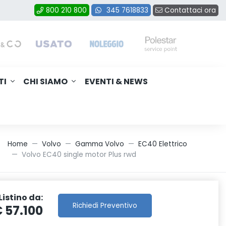
Contattaci ora
800 210 800
345 7618833
TI
CHI SIAMO
EVENTI & NEWS
Home
Volvo
Gamma Volvo
EC40 Elettrico
Volvo EC40 single motor Plus rwd
Listino da:
Richiedi
Preventivo
 57.100