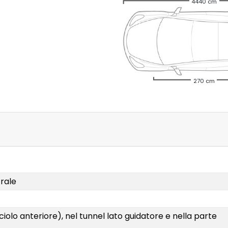
4440 cm
270 cm
trale
iolo anteriore), nel tunnel lato guidatore e nella parte