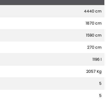
4440 cm
1870 cm
1590 cm
270 cm
1196 l
2057 Kg
5
5