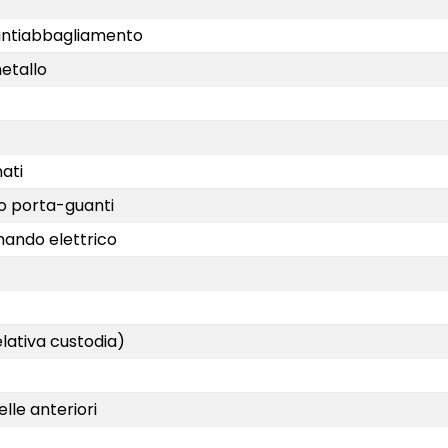
 antiabbagliamento
metallo
ati
to porta-guanti
mando elettrico
elativa custodia)
lle anteriori