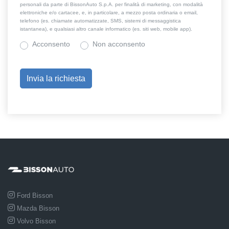
personali da parte di BissonAuto S.p.A. per finalità di marketing, con modalità
elettroniche e/o cartacee, e, in particolare, a mezzo posta ordinaria o email,
telefono (es. chiamate automatizzate, SMS, sistemi di messaggistica
istantanea), e qualsiasi altro canale informatico (es. siti web, mobile app).
Acconsento
Non acconsento
Ford Bisson
Mazda Bisson
Volvo Bisson