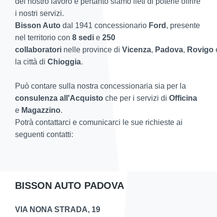
del nostro lavoro e pertanto siamo lieti di poterle offrire
i nostri servizi.
Bisson Auto
dal 1941 concessionario
Ford
, presente
nel territorio con
8 sedi
e
250
collaboratori
nelle province di
Vicenza
,
Padova
,
Rovigo
la città di
Chioggia
.
Può contare sulla nostra concessionaria sia per la
consulenza all'Acquisto
che per i servizi di
Officina
e
Magazzino
.
Potrà contattarci e comunicarci le sue richieste ai
seguenti contatti:
BISSON AUTO PADOVA
VIA NONA STRADA, 19