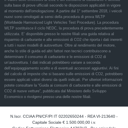
sulla base di prove ufficiali secondo le disposizioni applicabili in vigore
al momento dell'omologazione. A partire dal 1° settembre 2018, i veicoli
nuovi sono omologati ai sensi della procedura di prova WLTP
(Worldwide Harmonized Light Vehicles Test Procedure). La procedura
WLTP sostituisce il ciclo NEDC, la procedura di prova precedentemente
utilizzata. E’ disponibile presso le nostre filiali una guida relativa al
risparmio di carburante e alle emissioni di CO2 che riporta i dati inerenti
a tutti i nuovi modelli di autovetture. Oltre al rendimento del motore,
anche lo stile di guida ed altri fattori non tecnici contribuiscono a
determinare il consumo di carburante e le emissioni di CO2 di
un’autovettura. I dati indicati potrebbero variare a seconda
dell’equipaggiamento scelto e di eventuali accessori aggiuntivi. Ai fini
del calcolo di imposte che si basano sulle emissioni di CO2, potrebbero
essere applicati valori diversi da quelli indicati. Per ulteriori informazioni
potete consultare la “Guida ai consumi di carburante e alle emissioni di
CO2 di nuove vetture”, pubblicata dal Ministero dello Sviluppo
Economico o rivolgervi presso una delle nostre filiali.
N.Iscr. CCIAA PN/CF/PI IT 02202650244 - REA VI-213640 -
Capitale Sociale € 1.500.000,00 i.v.