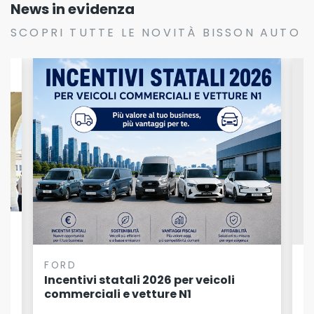
News in evidenza
SCOPRI TUTTE LE NOVITÀ BISSON AUTO
FORD
F
n
Incentivi statali 2026 per veicoli
F
commerciali e vetture N1
I