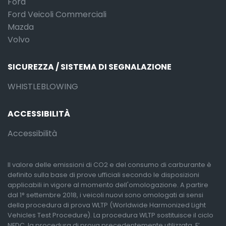
Ford
Ford Veicoli Commerciali
Mazda
Volvo
SICUREZZA / SISTEMA DI SEGNALAZIONE
WHISTLEBLOWING
ACCESSIBILITÀ
Accessibilità
Il valore delle emissioni di CO2 e del consumo di carburante è
definito sulla base di prove ufficiali secondo le disposizioni
applicabili in vigore al momento dell'omologazione. A partire
dal 1° settembre 2018, i veicoli nuovi sono omologati ai sensi
della procedura di prova WLTP (Worldwide Harmonized Light
Vehicles Test Procedure). La procedura WLTP sostituisce il ciclo
NEDC, la procedura di prova precedentemente utilizzata. E’