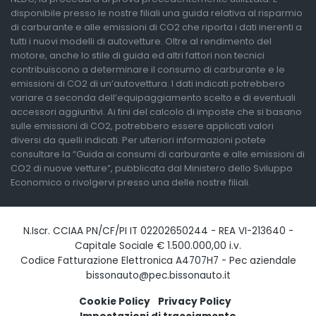
disponibile presso le nostre filiali una guida relativa al risparmio
di carburante e alle emissioni di CO2 che riporta i dati inerenti a
tutti i nuovi modelli di autovetture. Oltre al rendimento del
motore, anche lo stile di guida ed altri fattori non tecnici
contribuiscono a determinare il consumo di carburante e le
emissioni di CO2 di un’autovettura. I dati indicati potrebbero
variare a seconda dell’equipaggiamento scelto e di eventuali
accessori aggiuntivi. Ai fini del calcolo di imposte che si basano
sulle emissioni di CO2, potrebbero essere applicati valori
diversi da quelli indicati. Per ulteriori informazioni potete
consultare la “Guida ai consumi di carburante e alle emissioni di
CO2 di nuove vetture”, pubblicata dal Ministero dello Sviluppo
Economico o rivolgervi presso una delle nostre filiali.
N.Iscr. CCIAA PN/CF/PI IT 02202650244 - REA VI-213640 -
Capitale Sociale € 1.500.000,00 i.v.
Codice Fatturazione Elettronica A4707H7 - Pec aziendale
bissonauto@pec.bissonauto.it
Cookie Policy
Privacy Policy