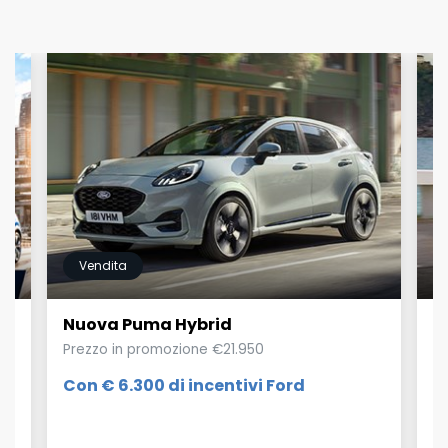
Vendita
Nuova Puma Hybrid
K
 è
Prezzo in promozione €21.950
Pr
Con € 6.300
di incentivi Ford
€
9
o