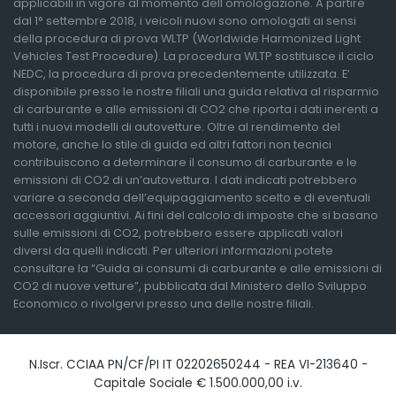
applicabili in vigore al momento dell'omologazione. A partire
dal 1° settembre 2018, i veicoli nuovi sono omologati ai sensi
della procedura di prova WLTP (Worldwide Harmonized Light
Vehicles Test Procedure). La procedura WLTP sostituisce il ciclo
NEDC, la procedura di prova precedentemente utilizzata. E’
disponibile presso le nostre filiali una guida relativa al risparmio
di carburante e alle emissioni di CO2 che riporta i dati inerenti a
tutti i nuovi modelli di autovetture. Oltre al rendimento del
motore, anche lo stile di guida ed altri fattori non tecnici
contribuiscono a determinare il consumo di carburante e le
emissioni di CO2 di un’autovettura. I dati indicati potrebbero
variare a seconda dell’equipaggiamento scelto e di eventuali
accessori aggiuntivi. Ai fini del calcolo di imposte che si basano
sulle emissioni di CO2, potrebbero essere applicati valori
diversi da quelli indicati. Per ulteriori informazioni potete
consultare la “Guida ai consumi di carburante e alle emissioni di
CO2 di nuove vetture”, pubblicata dal Ministero dello Sviluppo
Economico o rivolgervi presso una delle nostre filiali.
N.Iscr. CCIAA PN/CF/PI IT 02202650244 - REA VI-213640 -
Capitale Sociale € 1.500.000,00 i.v.