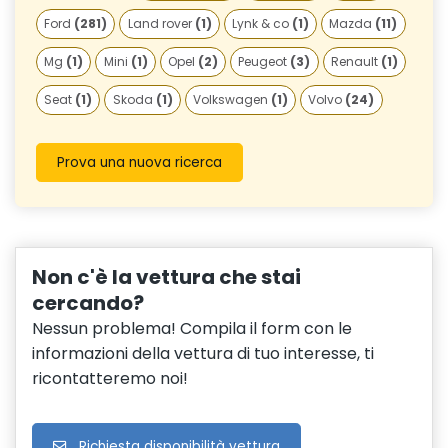
Ford
(281)
Land rover
(1)
Lynk & co
(1)
Mazda
(11)
Mg
(1)
Mini
(1)
Opel
(2)
Peugeot
(3)
Renault
(1)
Seat
(1)
Skoda
(1)
Volkswagen
(1)
Volvo
(24)
Prova una nuova ricerca
Non c'è la vettura che stai
cercando?
Nessun problema! Compila il form con le
informazioni della vettura di tuo interesse, ti
ricontatteremo noi!
Richiesta disponibilità vettura