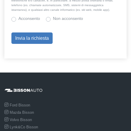
elettroniche e/o cartacee, e, in particolare, a mezzo posta ordinaria o email,
telefono (es. chiamate automatizzate, SMS, sistemi di messaggistica
istantanea), e qualsiasi altro canale informatico (es. siti web, mobile app).
Acconsento
Non acconsento
Ford Bisson
Mazda Bisson
Volvo Bisson
Lynk&Co Bisson