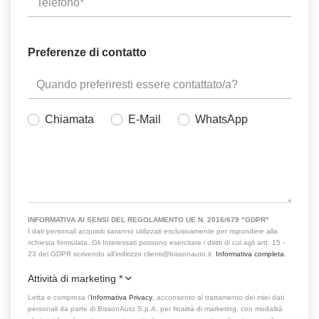
Preferenze di contatto
Chiamata
E-Mail
WhatsApp
INFORMATIVA AI SENSI DEL REGOLAMENTO UE N. 2016/679 "GDPR"
I dati personali acquisiti saranno utilizzati esclusivamente per rispondere alla
richiesta formulata. Gli Interessati possono esercitare i diritti di cui agli artt. 15 -
23 del GDPR scrivendo all'indirizzo clienti@bissonauto.it.
Informativa completa
.
Attività di marketing
*
Letta e compresa l’
Informativa Privacy
, acconsento al trattamento dei miei dati
personali da parte di BissonAuto S.p.A. per finalità di marketing, con modalità