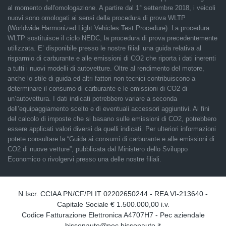
al momento dell'omologazione. A partire dal 1° settembre 2018, i veicoli
nuovi sono omologati ai sensi della procedura di prova WLTP
(Worldwide Harmonized Light Vehicles Test Procedure). La procedura
WLTP sostituisce il ciclo NEDC, la procedura di prova precedentemente
utilizzata. E’ disponibile presso le nostre filiali una guida relativa al
risparmio di carburante e alle emissioni di CO2 che riporta i dati inerenti
a tutti i nuovi modelli di autovetture. Oltre al rendimento del motore,
anche lo stile di guida ed altri fattori non tecnici contribuiscono a
determinare il consumo di carburante e le emissioni di CO2 di
un’autovettura. I dati indicati potrebbero variare a seconda
dell’equipaggiamento scelto e di eventuali accessori aggiuntivi. Ai fini
del calcolo di imposte che si basano sulle emissioni di CO2, potrebbero
essere applicati valori diversi da quelli indicati. Per ulteriori informazioni
potete consultare la “Guida ai consumi di carburante e alle emissioni di
CO2 di nuove vetture”, pubblicata dal Ministero dello Sviluppo
Economico o rivolgervi presso una delle nostre filiali.
N.Iscr. CCIAA PN/CF/PI IT 02202650244 - REA VI-213640 -
Capitale Sociale € 1.500.000,00 i.v.
Codice Fatturazione Elettronica A4707H7 - Pec aziendale
bissonauto@pec.bissonauto.it