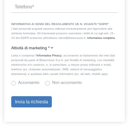
INFORMATIVA AI SENSI DEL REGOLAMENTO UE N. 2016/679 "GDPR"
I dati personali acquisiti saranno utilizzati esclusivamente per rispondere alla
richiesta formulata. Gli Interessati possono esercitare i diritti di cui agli artt. 15 -
23 del GDPR scrivendo all'indirizzo clienti@bissonauto.it.
Informativa completa
.
Attività di marketing
*
Letta e compresa l’
Informativa Privacy
, acconsento al trattamento dei miei dati
personali da parte di BissonAuto S.p.A. per finalità di marketing, con modalità
elettroniche e/o cartacee, e, in particolare, a mezzo posta ordinaria o email,
telefono (es. chiamate automatizzate, SMS, sistemi di messaggistica
istantanea), e qualsiasi altro canale informatico (es. siti web, mobile app).
Acconsento
Non acconsento