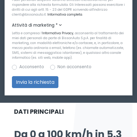
rispondere alla richiesta formulata. Gli Interessati possono esercitare i
diritti di cui agli artt. 15 - 23 del GDPR scrivendo all'indirizzo
clienti@bissonauto.it.
Informativa completa
.
Attività di marketing
*
Letta e compresa l’
Informativa Privacy
, acconsento al trattamento dei
miei dati personali da parte di BissonAuto S.p.A. per finalità di
marketing, con modalità elettroniche e/o cartacee, e, in particolare, a
mezzo posta ordinaria o email, telefono (es. chiamate automatizzate,
SMS, sistemi di messaggistica istantanea), e qualsiasi altro canale
informatico (es. siti web, mobile app).
Acconsento
Non acconsento
DATI PRINCIPALI
Da 0 a 100 km/h in 5.3