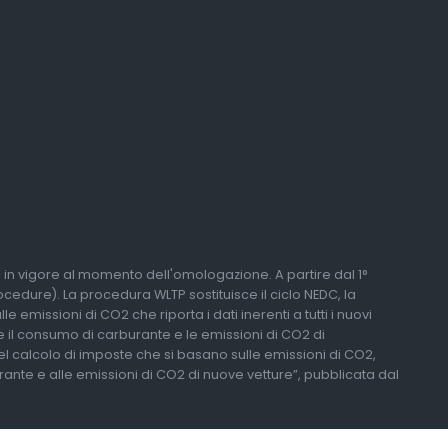
li in vigore al momento dell'omologazione. A partire dal 1°
edure). La procedura WLTP sostituisce il ciclo NEDC, la
 emissioni di CO2 che riporta i dati inerenti a tutti i nuovi
re il consumo di carburante e le emissioni di CO2 di
del calcolo di imposte che si basano sulle emissioni di CO2,
urante e alle emissioni di CO2 di nuove vetture”, pubblicata dal