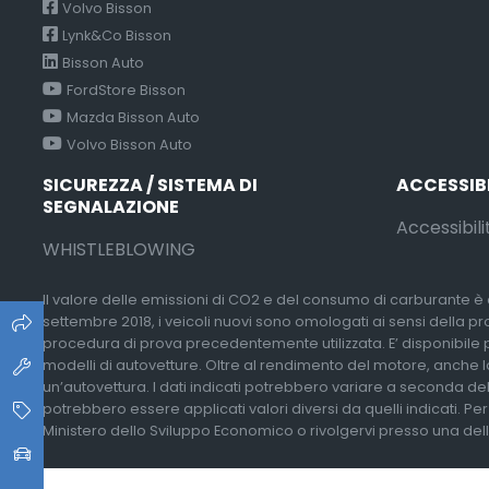
Volvo Bisson
Lynk&Co Bisson
Bisson Auto
FordStore Bisson
Mazda Bisson Auto
Volvo Bisson Auto
SICUREZZA / SISTEMA DI
ACCESSIB
SEGNALAZIONE
Accessibili
WHISTLEBLOWING
Il valore delle emissioni di CO2 e del consumo di carburante è d
settembre 2018, i veicoli nuovi sono omologati ai sensi della p
procedura di prova precedentemente utilizzata. E’ disponibile pres
modelli di autovetture. Oltre al rendimento del motore, anche lo
un’autovettura. I dati indicati potrebbero variare a seconda del
potrebbero essere applicati valori diversi da quelli indicati. Pe
Ministero dello Sviluppo Economico o rivolgervi presso una delle 