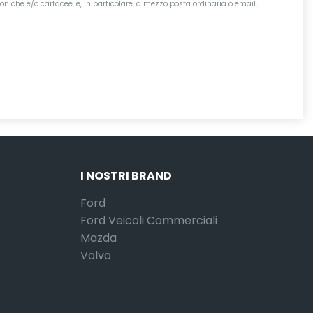
oniche e/o cartacee, e, in particolare, a mezzo posta ordinaria o email,
I NOSTRI BRAND
Ford
Ford Veicoli Commerciali
Mazda
Volvo