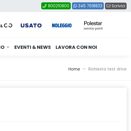
Scrivici
800210800
345 7618833
MO
EVENTI & NEWS
LAVORA CON NOI
Home
Richiesta test drive