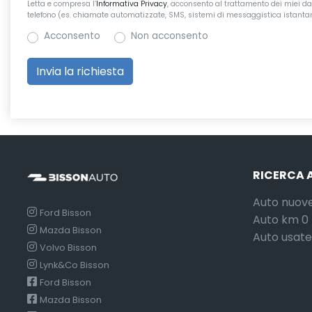
Letta e compresa l’
Informativa Privacy
, acconsento al trattamento dei miei dat
telefono (es. chiamate automatizzate, SMS, sistemi di messaggistica istantane
Acconsento
Non acconsento
RICERCA 
Auto nuov
Ford Bisson
Auto km 0
Mazda Bisson
Auto usate
Volvo Bisson
Lynk&Co Bisson
Ford Bisson
Mazda Bisson