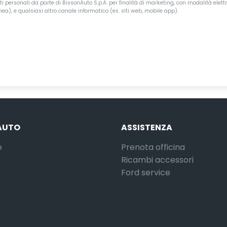
i personali da parte di BissonAuto S.p.A. per finalità di marketing, con modalità elettr
a), e qualsiasi altro canale informatico (es. siti web, mobile app).
AUTO
ASSISTENZA
e
Prenota officina
Ricambi accessori
Ford service