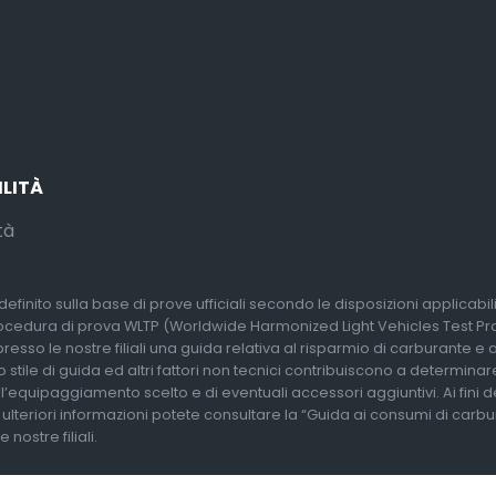
ILITÀ
tà
efinito sulla base di prove ufficiali secondo le disposizioni applicabi
rocedura di prova WLTP (Worldwide Harmonized Light Vehicles Test Proc
so le nostre filiali una guida relativa al risparmio di carburante e alle
 stile di guida ed altri fattori non tecnici contribuiscono a determina
l’equipaggiamento scelto e di eventuali accessori aggiuntivi. Ai fini 
r ulteriori informazioni potete consultare la “Guida ai consumi di carb
nostre filiali.