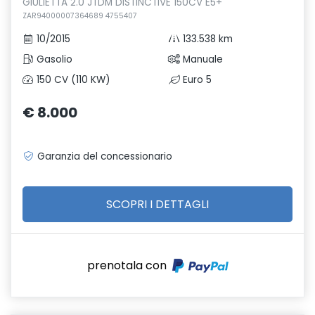
GIULIETTA 2.0 JTDM DISTINCTIVE 150CV E5+
ZAR94000007364689 4755407
10/2015
133.538 km
Gasolio
Manuale
150 CV (110 KW)
Euro 5
€ 8.000
Garanzia del concessionario
SCOPRI I DETTAGLI
prenotala con