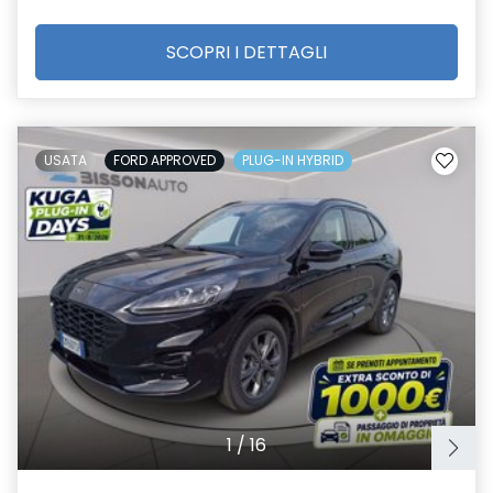
SCOPRI I DETTAGLI
USATA
FORD APPROVED
PLUG-IN HYBRID
1
/
16