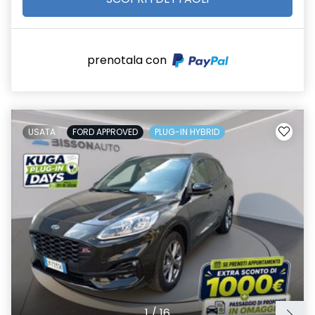
prenotala con
USATA
FORD APPROVED
PLUG-IN HYBRID
1
/
16