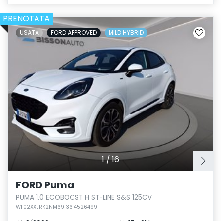
PRENOTATA
USATA
FORD APPROVED
MILD HYBRID
1
/
16
FORD Puma
PUMA 1.0 ECOBOOST H ST-LINE S&S 125CV
WF02XXERK2NM69136 4526499