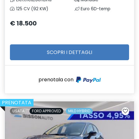
125 CV (92 KW)
Euro 6D-temp
€ 18.500
SCOPRI I DETTAGLI
prenotala con
PRENOTATA
USATA
FORD APPROVED
MILD HYBRID