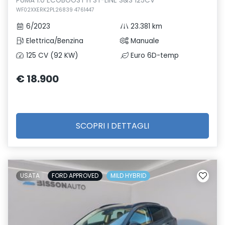
PUMA 1.0 ECOBOOST H ST-LINE S&S 125CV
WF02XXERK2PL26839 4761447
6/2023
23.381 km
Elettrica/Benzina
Manuale
125 CV (92 KW)
Euro 6D-temp
€ 18.900
SCOPRI I DETTAGLI
USATA
FORD APPROVED
MILD HYBRID