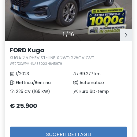
1
/
16
FORD Kuga
KUGA 2.5 PHEV ST-LINE X 2WD 225CV CVT
WF0FXXWPMHNA85023 4645979
1/2023
69.277 km
Elettrica/Benzina
Automatico
225 CV (165 KW)
Euro 6D-temp
€ 25.900
SCOPRI I DETTAGLI