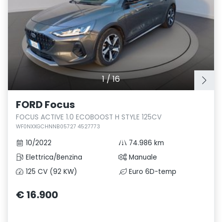
1
/
16
FORD Focus
FOCUS ACTIVE 1.0 ECOBOOST H STYLE 125CV
WF0NXXGCHNNB05727 4527773
10/2022
74.986 km
Elettrica/Benzina
Manuale
125 CV (92 KW)
Euro 6D-temp
€ 16.900