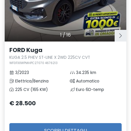
1
/
16
FORD Kuga
KUGA 2.5 PHEV ST-LINE X 2WD 225CV CVT
WF0FXXWPMHPC27070 4676213
3/2023
34.235 km
Elettrica/Benzina
Automatico
225 CV (165 KW)
Euro 6D-temp
€ 28.500
SCOPRI I DETTAGLI