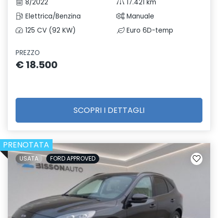
8/2022
17.421 km
Elettrica/Benzina
Manuale
125 CV (92 KW)
Euro 6D-temp
PREZZO
€ 18.500
SCOPRI I DETTAGLI
PRENOTATA
USATA
FORD APPROVED