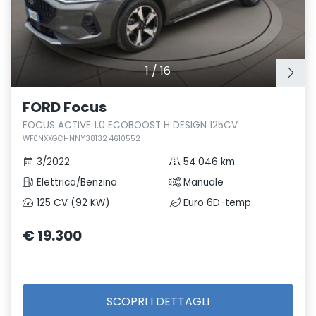
1
/
16
FORD Focus
FOCUS ACTIVE 1.0 ECOBOOST H DESIGN 125CV
WF0NXXGCHNNY38132 4610552
3/2022
54.046 km
Elettrica/Benzina
Manuale
125 CV (92 KW)
Euro 6D-temp
€ 19.300
SCOPRI I DETTAGLI