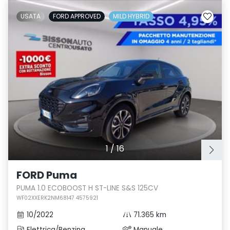
USATA
FORD APPROVED
MILD HYBRID
1
/
16
FORD Puma
PUMA 1.0 ECOBOOST H ST-LINE S&S 125CV
WF02XXERK2NM68147 4575921
10/2022
71.365 km
Elettrica/Benzina
Manuale