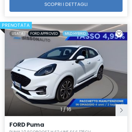
SCOPRI I DETTAGLI
PRENOTATA
USATA
FORD APPROVED
MILD HYBRID
1
/
16
FORD Puma