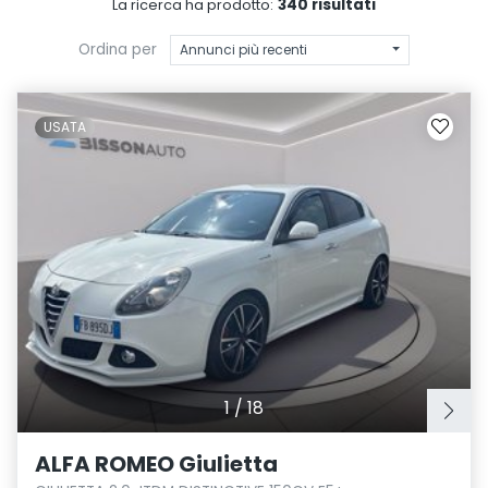
340 risultati
La ricerca ha prodotto:
Ordina per
Annunci più recenti
USATA
1
/
18
ALFA ROMEO Giulietta