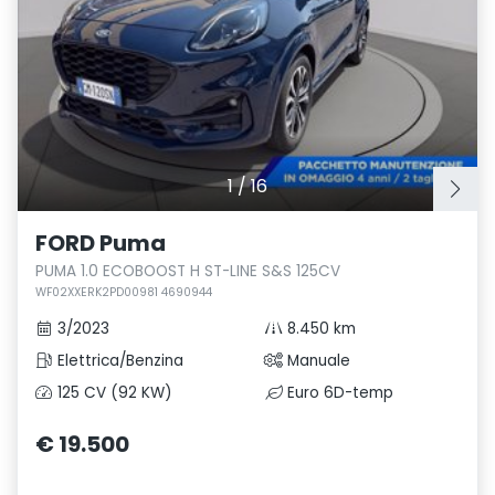
1
/
16
FORD Puma
PUMA 1.0 ECOBOOST H ST-LINE S&S 125CV
WF02XXERK2PD00981 4690944
3/2023
8.450 km
Elettrica/Benzina
Manuale
125 CV (92 KW)
Euro 6D-temp
€ 19.500