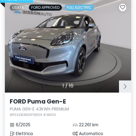
USATA
FORD APPROVED
FULL ELECTRIC
1
/
16
FORD Puma Gen-E
PUMA GEN-E 43KWH PREMIUM
WF02XXERK1SP38109 4748013
6/2025
22.261 km
Elettrica
Automatico