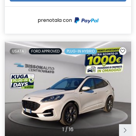
prenotala con
USATA
FORD APPROVED
PLUG-IN HYBRID
1
/
16