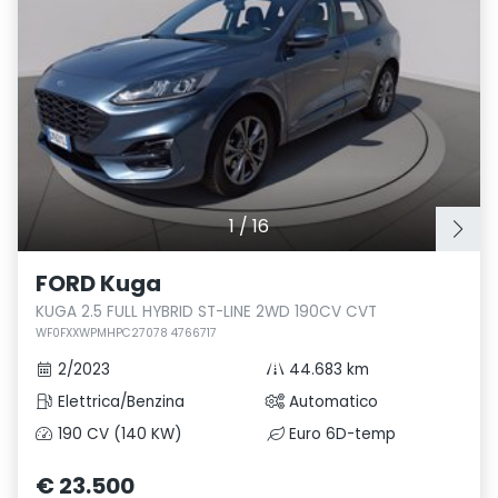
1
/
16
FORD Kuga
KUGA 2.5 FULL HYBRID ST-LINE 2WD 190CV CVT
WF0FXXWPMHPC27078 4766717
2/2023
44.683 km
Elettrica/Benzina
Automatico
190 CV (140 KW)
Euro 6D-temp
€ 23.500