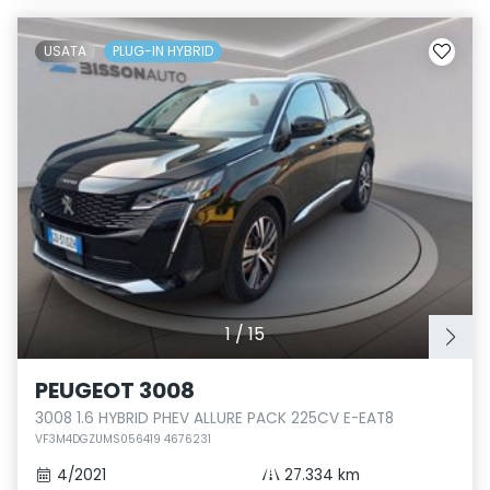
USATA
PLUG-IN HYBRID
1
/
15
PEUGEOT 3008
3008 1.6 HYBRID PHEV ALLURE PACK 225CV E-EAT8
VF3M4DGZUMS056419 4676231
4/2021
27.334 km