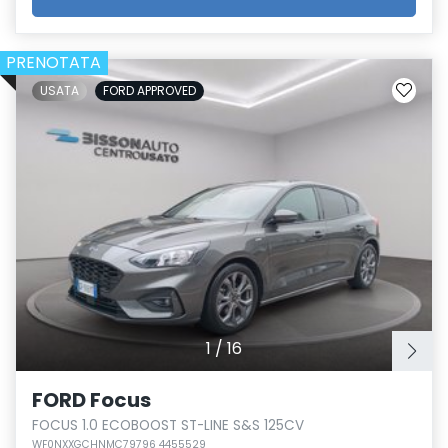
PRENOTATA
USATA
FORD APPROVED
1
/
16
FORD Focus
FOCUS 1.0 ECOBOOST ST-LINE S&S 125CV
WF0NXXGCHNMC79796 4455529