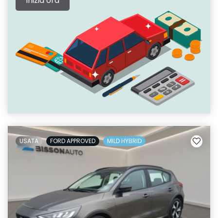
Inizia ora
USATA
FORD APPROVED
MILD HYBRID