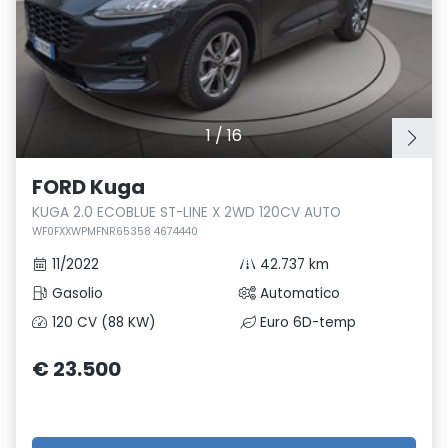
1
/
16
FORD Kuga
KUGA 2.0 ECOBLUE ST-LINE X 2WD 120CV AUTO
WF0FXXWPMFNR65358 4674440
11/2022
42.737 km
Gasolio
Automatico
120 CV (88 KW)
Euro 6D-temp
€ 23.500