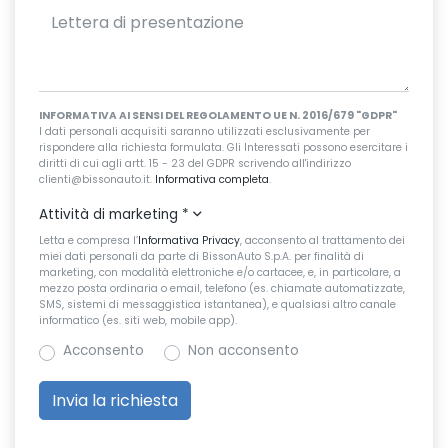
INFORMATIVA AI SENSI DEL REGOLAMENTO UE N. 2016/679 "GDPR"
I dati personali acquisiti saranno utilizzati esclusivamente per
rispondere alla richiesta formulata. Gli Interessati possono esercitare i
diritti di cui agli artt. 15 - 23 del GDPR scrivendo all'indirizzo
clienti@bissonauto.it.
Informativa completa
.
Attività di marketing
*
Letta e compresa l’
Informativa Privacy
, acconsento al trattamento dei
miei dati personali da parte di BissonAuto S.p.A. per finalità di
marketing, con modalità elettroniche e/o cartacee, e, in particolare, a
mezzo posta ordinaria o email, telefono (es. chiamate automatizzate,
SMS, sistemi di messaggistica istantanea), e qualsiasi altro canale
informatico (es. siti web, mobile app).
Acconsento
Non acconsento