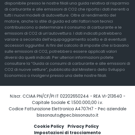
disponibile presso le nostre filiali una guida relativa al risparmio
di carburante e alle emissioni di CO2 che riporta i dati inerenti a
tutti i nuovi modelli di autovetture. Oltre al rendimento del
motore, anche lo stile di guida ed altri fattori non tecnici
contribuiscono a determinare il consumo di carburante e le
emissioni di CO2 di un’autovettura. I dati indicati potrebbero
variare a seconda dell’equipaggiamento scelto e di eventuali
accessori aggiuntivi. Ai fini del calcolo di imposte che si basano
sulle emissioni di CO2, potrebbero essere applicati valori
diversi da quelli indicati. Per ulteriori informazioni potete
consultare la “Guida ai consumi di carburante e alle emissioni di
CO2 di nuove vetture”, pubblicata dal Ministero dello Sviluppo
Economico o rivolgervi presso una delle nostre filiali.
N.Iscr. CCIAA PN/CF/PI IT 02202650244 - REA VI-213640 -
Capitale Sociale € 1.500.000,00 i.v.
Codice Fatturazione Elettronica A4707H7 - Pec aziendale
bissonauto@pec.bissonauto.it
Cookie Policy
Privacy Policy
Impostazioni di tracciamento