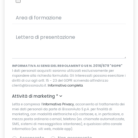
INFORMATIVA AI SENSI DEL REGOLAMENTO UE N. 2016/679 "GDPR"
I dati personali acquisiti saranno utilizzati esclusivamente per
rispondere alla richiesta formulata. Gli Interessati possono esercitare i
diritti di cui agli artt. 15 - 23 del GDPR scrivendo all'indirizzo
clienti@bissonauto.it.
Informativa completa
.
Attività di marketing
*
Letta e compresa l’
Informativa Privacy
, acconsento al trattamento dei
miei dati personali da parte di BissonAuto S.p.A. per finalità di
marketing, con modalità elettroniche e/o cartacee, e, in particolare, a
mezzo posta ordinaria o email, telefono (es. chiamate automatizzate,
SMS, sistemi di messaggistica istantanea), e qualsiasi altro canale
informatico (es. siti web, mobile app).