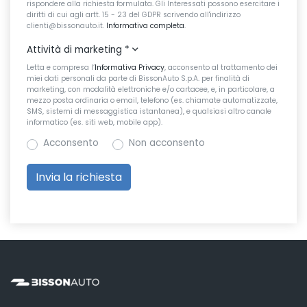
rispondere alla richiesta formulata. Gli Interessati possono esercitare i
diritti di cui agli artt. 15 - 23 del GDPR scrivendo all'indirizzo
clienti@bissonauto.it.
Informativa completa
.
Attività di marketing
*
Letta e compresa l’
Informativa Privacy
, acconsento al trattamento dei
miei dati personali da parte di BissonAuto S.p.A. per finalità di
marketing, con modalità elettroniche e/o cartacee, e, in particolare, a
mezzo posta ordinaria o email, telefono (es. chiamate automatizzate,
SMS, sistemi di messaggistica istantanea), e qualsiasi altro canale
informatico (es. siti web, mobile app).
Acconsento
Non acconsento