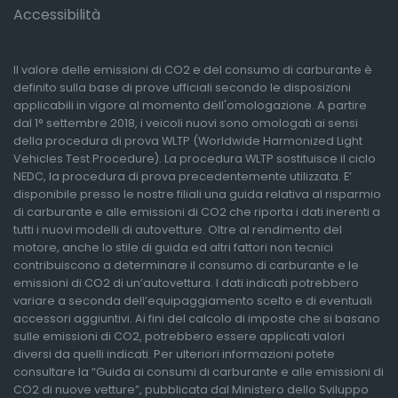
Accessibilità
Il valore delle emissioni di CO2 e del consumo di carburante è
definito sulla base di prove ufficiali secondo le disposizioni
applicabili in vigore al momento dell'omologazione. A partire
dal 1° settembre 2018, i veicoli nuovi sono omologati ai sensi
della procedura di prova WLTP (Worldwide Harmonized Light
Vehicles Test Procedure). La procedura WLTP sostituisce il ciclo
NEDC, la procedura di prova precedentemente utilizzata. E’
disponibile presso le nostre filiali una guida relativa al risparmio
di carburante e alle emissioni di CO2 che riporta i dati inerenti a
tutti i nuovi modelli di autovetture. Oltre al rendimento del
motore, anche lo stile di guida ed altri fattori non tecnici
contribuiscono a determinare il consumo di carburante e le
emissioni di CO2 di un’autovettura. I dati indicati potrebbero
variare a seconda dell’equipaggiamento scelto e di eventuali
accessori aggiuntivi. Ai fini del calcolo di imposte che si basano
sulle emissioni di CO2, potrebbero essere applicati valori
diversi da quelli indicati. Per ulteriori informazioni potete
consultare la “Guida ai consumi di carburante e alle emissioni di
CO2 di nuove vetture”, pubblicata dal Ministero dello Sviluppo