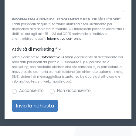
INFORMATIVA AI SENSI DEL REGOLAMENTO UE N. 2016/679 "GDPR"
I dati personali acquisiti saranno utilizzati esclusivamente per
rispondere alla richiesta formulata. Gli Interessati possono esercitare i
diritti di cui agli artt. 15 - 23 del GDPR scrivendo all'indirizzo
clienti@bissonauto.it.
Informativa completa
.
Attività di marketing
*
Letta e compresa l’
Informativa Privacy
, acconsento al trattamento dei
miei dati personali da parte di BissonAuto S.p.A. per finalità di
marketing, con modalità elettroniche e/o cartacee, e, in particolare, a
mezzo posta ordinaria o email, telefono (es. chiamate automatizzate,
SMS, sistemi di messaggistica istantanea), e qualsiasi altro canale
informatico (es. siti web, mobile app).
Acconsento
Non acconsento