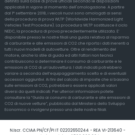
definito sulla base di prove ufficiali secondo le disposizioni
applicabili in vigore al momento dell'omologazione. A partire
dal 1° settembre 2018, i veicoli nuovi sono omologati ai sensi
della procedura di prova WLTP (Worldwide Harmonized Light
Vehicles Test Procedure). La procedura WLTP sostituisce il ciclo
NEDC, la procedura di prova precedentemente utilizzata. E’
disponibile presso le nostre filiali una guida relativa al risparmio
di carburante e alle emissioni di CO2 che riporta i dati inerenti a
tutti i nuovi modelli di autovetture. Oltre al rendimento del
motore, anche lo stile di guida ed altri fattori non tecnici
contribuiscono a determinare il consumo di carburante e le
emissioni di CO2 di un’autovettura. I dati indicati potrebbero
variare a seconda dell’equipaggiamento scelto e di eventuali
accessori aggiuntivi. Ai fini del calcolo di imposte che si basano
sulle emissioni di CO2, potrebbero essere applicati valori
diversi da quelli indicati. Per ulteriori informazioni potete
consultare la “Guida ai consumi di carburante e alle emissioni di
CO2 di nuove vetture”, pubblicata dal Ministero dello Sviluppo
Economico o rivolgervi presso una delle nostre filiali.
N.Iscr. CCIAA PN/CF/PI IT 02202650244 - REA VI-213640 -