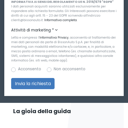
INFORMATIVA AI SENSI DEL REGOLAMENTO UE N. 2016/679 "GDPR"
I dati personali acquisiti saranno utilizzati esclusivamente per
rispondere alla richiesta formulata. Gli Interessati possono esercitare i
diritti di cui agli artt. 15 - 23 del GDPR scrivendo all'indirizzo
clienti@bissonauto.it.
Informativa completa
.
Attività di marketing
*
Letta e compresa l’
Informativa Privacy
, acconsento al trattamento dei
miei dati personali da parte di BissonAuto S.p.A. per finalità di
marketing, con modalità elettroniche e/o cartacee, e, in particolare, a
mezzo posta ordinaria o email, telefono (es. chiamate automatizzate,
SMS, sistemi di messaggistica istantanea), e qualsiasi altro canale
informatico (es. siti web, mobile app).
Acconsento
Non acconsento
La gioia della guida