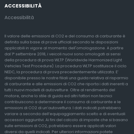
ACCESSIBILITÀ
Accessibilità
Il valore delle emissioni di CO2 e del consumo di carburante è
definito sulla base di prove ufficiali secondo le disposizioni
applicabili in vigore al momento dell'omologazione. A partire
dal 1° settembre 2018, i veicoli nuovi sono omologati ai sensi
della procedura di prova WLTP (Worldwide Harmonized Light
Vehicles Test Procedure). La procedura WLTP sostituisce il ciclo
NEDC, la procedura di prova precedentemente utilizzata. E’
disponibile presso le nostre filiali una guida relativa al risparmio
di carburante e alle emissioni di CO2 che riporta i dati inerenti a
tutti i nuovi modelli di autovetture. Oltre al rendimento del
motore, anche lo stile di guida ed altri fattori non tecnici
contribuiscono a determinare il consumo di carburante e le
emissioni di CO2 di un’autovettura. I dati indicati potrebbero
variare a seconda dell’equipaggiamento scelto e di eventuali
accessori aggiuntivi. Ai fini del calcolo di imposte che si basano
sulle emissioni di CO2, potrebbero essere applicati valori
diversi da quelli indicati. Per ulteriori informazioni potete