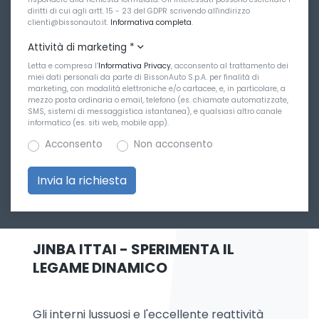
diritti di cui agli artt. 15 - 23 del GDPR scrivendo all'indirizzo
clienti@bissonauto.it.
Informativa completa
.
Attività di marketing
*
Letta e compresa l’
Informativa Privacy
, acconsento al trattamento dei
miei dati personali da parte di BissonAuto S.p.A. per finalità di
marketing, con modalità elettroniche e/o cartacee, e, in particolare, a
mezzo posta ordinaria o email, telefono (es. chiamate automatizzate,
SMS, sistemi di messaggistica istantanea), e qualsiasi altro canale
informatico (es. siti web, mobile app).
Acconsento
Non acconsento
JINBA ITTAI - SPERIMENTA IL
LEGAME DINAMICO
Gli interni lussuosi e l'eccellente reattività