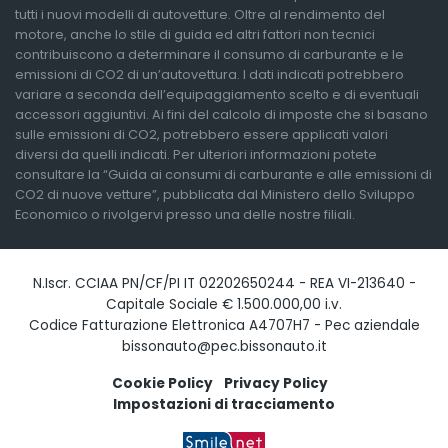
tutti i nuovi modelli di autovetture. Oltre al rendimento del
motore, anche lo stile di guida ed altri fattori non tecnici
contribuiscono a determinare il consumo di carburante e le
emissioni di CO2 di un’autovettura. I dati indicati potrebbero
variare a seconda dell’equipaggiamento scelto e di eventuali
accessori aggiuntivi. Ai fini del calcolo di imposte che si basano
sulle emissioni di CO2, potrebbero essere applicati valori
diversi da quelli indicati. Per ulteriori informazioni potete
consultare la “Guida ai consumi di carburante e alle emissioni di
CO2 di nuove vetture”, pubblicata dal Ministero dello Sviluppo
Economico o rivolgervi presso una delle nostre filiali.
N.Iscr. CCIAA PN/CF/PI IT 02202650244 - REA VI-213640 -
Capitale Sociale € 1.500.000,00 i.v.
Codice Fatturazione Elettronica A4707H7 - Pec aziendale
bissonauto@pec.bissonauto.it
Cookie Policy
Privacy Policy
Impostazioni di tracciamento