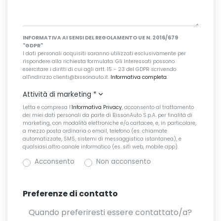
INFORMATIVA AI SENSI DEL REGOLAMENTO UE N. 2016/679
"GDPR"
I dati personali acquisiti saranno utilizzati esclusivamente per
rispondere alla richiesta formulata. Gli Interessati possono
esercitare i diritti di cui agli artt. 15 - 23 del GDPR scrivendo
all'indirizzo clienti@bissonauto.it.
Informativa completa
.
Attività di marketing
*
Letta e compresa l’
Informativa Privacy
, acconsento al trattamento
dei miei dati personali da parte di BissonAuto S.p.A. per finalità di
marketing, con modalità elettroniche e/o cartacee, e, in particolare,
a mezzo posta ordinaria o email, telefono (es. chiamate
automatizzate, SMS, sistemi di messaggistica istantanea), e
qualsiasi altro canale informatico (es. siti web, mobile app).
Acconsento
Non acconsento
Preferenze di contatto