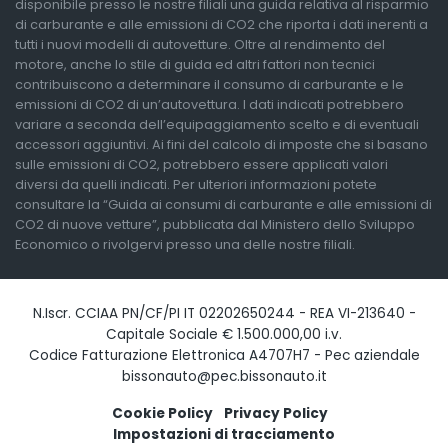
disponibile presso le nostre filiali una guida relativa al risparmio
di carburante e alle emissioni di CO2 che riporta i dati inerenti a
tutti i nuovi modelli di autovetture. Oltre al rendimento del
motore, anche lo stile di guida ed altri fattori non tecnici
contribuiscono a determinare il consumo di carburante e le
emissioni di CO2 di un’autovettura. I dati indicati potrebbero
variare a seconda dell’equipaggiamento scelto e di eventuali
accessori aggiuntivi. Ai fini del calcolo di imposte che si basano
sulle emissioni di CO2, potrebbero essere applicati valori
diversi da quelli indicati. Per ulteriori informazioni potete
consultare la “Guida ai consumi di carburante e alle emissioni di
CO2 di nuove vetture”, pubblicata dal Ministero dello Sviluppo
Economico o rivolgervi presso una delle nostre filiali.
N.Iscr. CCIAA PN/CF/PI IT 02202650244 - REA VI-213640 -
Capitale Sociale € 1.500.000,00 i.v.
Codice Fatturazione Elettronica A4707H7 - Pec aziendale
bissonauto@pec.bissonauto.it
Cookie Policy
Privacy Policy
Impostazioni di tracciamento