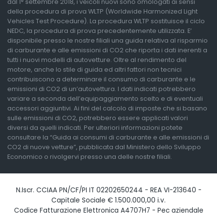
dal 1° settembre 2018, i veicoli nuovi sono omologati ai sensi
della procedura di prova WLTP (Worldwide Harmonized Light
Vehicles Test Procedure). La procedura WLTP sostituisce il ciclo
NEDC, la procedura di prova precedentemente utilizzata. E’
disponibile presso le nostre filiali una guida relativa al risparmio
di carburante e alle emissioni di CO2 che riporta i dati inerenti a
tutti i nuovi modelli di autovetture. Oltre al rendimento del
motore, anche lo stile di guida ed altri fattori non tecnici
contribuiscono a determinare il consumo di carburante e le
emissioni di CO2 di un’autovettura. I dati indicati potrebbero
variare a seconda dell’equipaggiamento scelto e di eventuali
accessori aggiuntivi. Ai fini del calcolo di imposte che si basano
sulle emissioni di CO2, potrebbero essere applicati valori
diversi da quelli indicati. Per ulteriori informazioni potete
consultare la “Guida ai consumi di carburante e alle emissioni di
CO2 di nuove vetture”, pubblicata dal Ministero dello Sviluppo
Economico o rivolgervi presso una delle nostre filiali.
N.Iscr. CCIAA PN/CF/PI IT 02202650244 - REA VI-213640 -
Capitale Sociale € 1.500.000,00 i.v.
Codice Fatturazione Elettronica A4707H7 - Pec aziendale