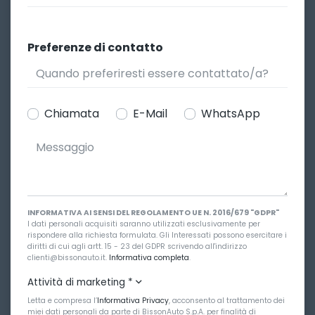
Preferenze di contatto
Chiamata
E-Mail
WhatsApp
INFORMATIVA AI SENSI DEL REGOLAMENTO UE N. 2016/679 "GDPR"
I dati personali acquisiti saranno utilizzati esclusivamente per
rispondere alla richiesta formulata. Gli Interessati possono esercitare i
diritti di cui agli artt. 15 - 23 del GDPR scrivendo all'indirizzo
clienti@bissonauto.it.
Informativa completa
.
Attività di marketing
*
Letta e compresa l’
Informativa Privacy
, acconsento al trattamento dei
miei dati personali da parte di BissonAuto S.p.A. per finalità di