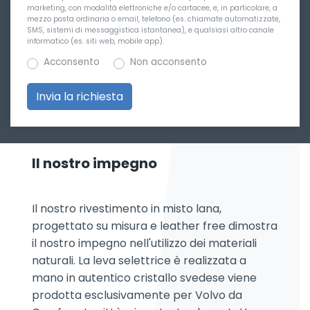
marketing, con modalità elettroniche e/o cartacee, e, in particolare, a
mezzo posta ordinaria o email, telefono (es. chiamate automatizzate,
SMS, sistemi di messaggistica istantanea), e qualsiasi altro canale
informatico (es. siti web, mobile app).
Acconsento
Non acconsento
Il nostro impegno
Il nostro rivestimento in misto lana,
progettato su misura e leather free dimostra
il nostro impegno nell'utilizzo dei materiali
naturali. La leva selettrice è realizzata a
mano in autentico cristallo svedese viene
prodotta esclusivamente per Volvo da