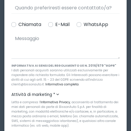
Chiamata
E-Mail
WhatsApp
INFORMATIVA AI SENSI DEL REGOLAMENTO UE N. 2016/679 "GDPR"
I dati personali acquisiti saranno utilizzati esclusivamente per
rispondere alla richiesta formulata. Gli Interessati possono esercitare i
diritti di cui agli artt. 15 - 23 del GDPR scrivendo all'indirizzo
clienti@bissonauto.it.
Informativa completa
.
Attività di marketing
*
Letta e compresa l’
Informativa Privacy
, acconsento al trattamento dei
miei dati personali da parte di BissonAuto S.p.A. per finalità di
marketing, con modalità elettroniche e/o cartacee, e, in particolare, a
mezzo posta ordinaria o email, telefono (es. chiamate automatizzate,
SMS, sistemi di messaggistica istantanea), e qualsiasi altro canale
informatico (es. siti web, mobile app).