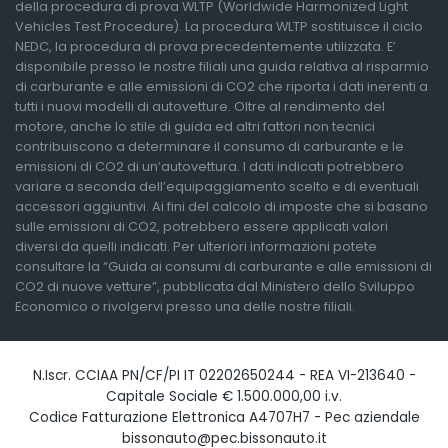
della procedura di prova WLTP (Worldwide Harmonized Light
Vehicles Test Procedure). La procedura WLTP sostituisce il ciclo
NEDC, la procedura di prova precedentemente utilizzata. E’
disponibile presso le nostre filiali una guida relativa al risparmio
di carburante e alle emissioni di CO2 che riporta i dati inerenti a
tutti i nuovi modelli di autovetture. Oltre al rendimento del
motore, anche lo stile di guida ed altri fattori non tecnici
contribuiscono a determinare il consumo di carburante e le
emissioni di CO2 di un’autovettura. I dati indicati potrebbero
variare a seconda dell’equipaggiamento scelto e di eventuali
accessori aggiuntivi. Ai fini del calcolo di imposte che si basano
sulle emissioni di CO2, potrebbero essere applicati valori
diversi da quelli indicati. Per ulteriori informazioni potete
consultare la “Guida ai consumi di carburante e alle emissioni di
CO2 di nuove vetture”, pubblicata dal Ministero dello Sviluppo
Economico o rivolgervi presso una delle nostre filiali.
N.Iscr. CCIAA PN/CF/PI IT 02202650244 - REA VI-213640 -
Capitale Sociale € 1.500.000,00 i.v.
Codice Fatturazione Elettronica A4707H7 - Pec aziendale
bissonauto@pec.bissonauto.it