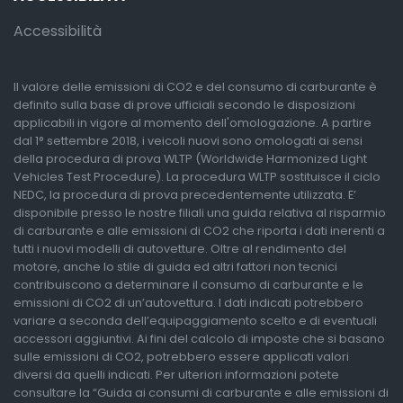
Accessibilità
Il valore delle emissioni di CO2 e del consumo di carburante è
definito sulla base di prove ufficiali secondo le disposizioni
applicabili in vigore al momento dell'omologazione. A partire
dal 1° settembre 2018, i veicoli nuovi sono omologati ai sensi
della procedura di prova WLTP (Worldwide Harmonized Light
Vehicles Test Procedure). La procedura WLTP sostituisce il ciclo
NEDC, la procedura di prova precedentemente utilizzata. E’
disponibile presso le nostre filiali una guida relativa al risparmio
di carburante e alle emissioni di CO2 che riporta i dati inerenti a
tutti i nuovi modelli di autovetture. Oltre al rendimento del
motore, anche lo stile di guida ed altri fattori non tecnici
contribuiscono a determinare il consumo di carburante e le
emissioni di CO2 di un’autovettura. I dati indicati potrebbero
variare a seconda dell’equipaggiamento scelto e di eventuali
accessori aggiuntivi. Ai fini del calcolo di imposte che si basano
sulle emissioni di CO2, potrebbero essere applicati valori
diversi da quelli indicati. Per ulteriori informazioni potete
consultare la “Guida ai consumi di carburante e alle emissioni di