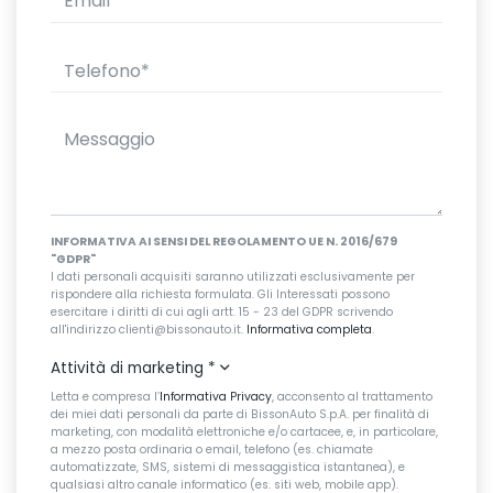
INFORMATIVA AI SENSI DEL REGOLAMENTO UE N. 2016/679
"GDPR"
I dati personali acquisiti saranno utilizzati esclusivamente per
rispondere alla richiesta formulata. Gli Interessati possono
esercitare i diritti di cui agli artt. 15 - 23 del GDPR scrivendo
all'indirizzo clienti@bissonauto.it.
Informativa completa
.
Attività di marketing
*
Letta e compresa l’
Informativa Privacy
, acconsento al trattamento
dei miei dati personali da parte di BissonAuto S.p.A. per finalità di
marketing, con modalità elettroniche e/o cartacee, e, in particolare,
a mezzo posta ordinaria o email, telefono (es. chiamate
automatizzate, SMS, sistemi di messaggistica istantanea), e
qualsiasi altro canale informatico (es. siti web, mobile app).