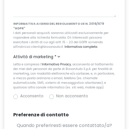
INFORMATIVA AI SENSI DEL REGOLAMENTO UE N. 2016/679
"GDPR"
I dati personali acquisiti saranno utilizzati esclusivamente per
rispondere alla richiesta formulata. Gli Interessati possono
esercitare i diritti di cui agli artt. 15 - 23 del GDPR scrivendo
all'indirizzo clienti@bissonauto.it.
Informativa completa
.
Attività di marketing
*
Letta e compresa l’
Informativa Privacy
, acconsento al trattamento
dei miei dati personali da parte di BissonAuto S.p.A. per finalità di
marketing, con modalità elettroniche e/o cartacee, e, in particolare,
a mezzo posta ordinaria o email, telefono (es. chiamate
automatizzate, SMS, sistemi di messaggistica istantanea), e
qualsiasi altro canale informatico (es. siti web, mobile app).
Acconsento
Non acconsento
Preferenze di contatto