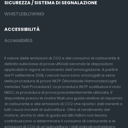
SICUREZZA / SISTEMA DI SEGNALAZIONE
WHISTLEBLOWING
ACCESSIBILITÀ
Accessibilità
Il valore delle emissioni di CO2 e del consumo di carburante è
definito sulla base di prove ufficiali secondo le disposizioni
applicabili in vigore al momento dell'omologazione. A partire
dal 1° settembre 2018, i veicoli nuovi sono omologati ai sensi
della procedura di prova WLTP (Worldwide Harmonized Light
Vehicles Test Procedure). La procedura WLTP sostituisce il ciclo
NEDC, la procedura di prova precedentemente utilizzata. E’
disponibile presso le nostre filiali una guida relativa al risparmio
di carburante e alle emissioni di CO2 che riporta i dati inerenti a
tutti i nuovi modelli di autovetture. Oltre al rendimento del
motore, anche lo stile di guida ed altri fattori non tecnici
contribuiscono a determinare il consumo di carburante e le
emissioni di CO2 di un’autovettura. I dati indicati potrebbero