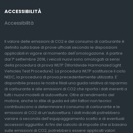
ACCESSIBILITÀ
Accessibilità
Il valore delle emissioni di CO2 e del consumo di carburante è
definito sulla base di prove ufficiali secondo le disposizioni
applicabili in vigore al momento dell'omologazione. A partire
dal 1° settembre 2018, i veicoli nuovi sono omologati ai sensi
della procedura di prova WLTP (Worldwide Harmonized Light
Vehicles Test Procedure). La procedura WLTP sostituisce il ciclo
NEDC, la procedura di prova precedentemente utilizzata. E’
disponibile presso le nostre filiali una guida relativa al risparmio
di carburante e alle emissioni di CO2 che riporta i dati inerenti a
tutti i nuovi modelli di autovetture. Oltre al rendimento del
motore, anche lo stile di guida ed altri fattori non tecnici
contribuiscono a determinare il consumo di carburante e le
emissioni di CO2 di un’autovettura. I dati indicati potrebbero
variare a seconda dell’equipaggiamento scelto e di eventuali
accessori aggiuntivi. Ai fini del calcolo di imposte che si basano
sulle emissioni di CO2, potrebbero essere applicati valori