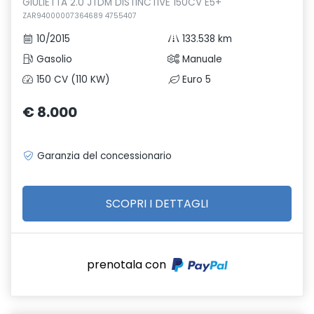
GIULIETTA 2.0 JTDM DISTINCTIVE 150CV E5+
ZAR94000007364689 4755407
10/2015
133.538 km
Gasolio
Manuale
150 CV (110 KW)
Euro 5
€ 8.000
Garanzia del concessionario
SCOPRI I DETTAGLI
prenotala con