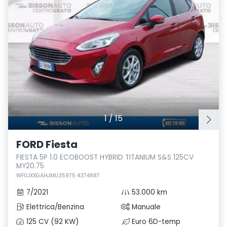
1
/
15
FORD Fiesta
FIESTA 5P 1.0 ECOBOOST HYBRID TITANIUM S&S 125CV
MY20.75
WF0JXXGAHJMU35975 4374887
7/2021
53.000 km
Elettrica/Benzina
Manuale
125 CV (92 KW)
Euro 6D-temp