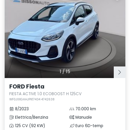
1
/
15
FORD Fiesta
FIESTA ACTIVE 1.0 ECOBOOST H 125CV
WF0JXXGAHJPK17434 4742638
8/2023
70.000 km
Elettrica/Benzina
Manuale
125 CV (92 KW)
Euro 6D-temp