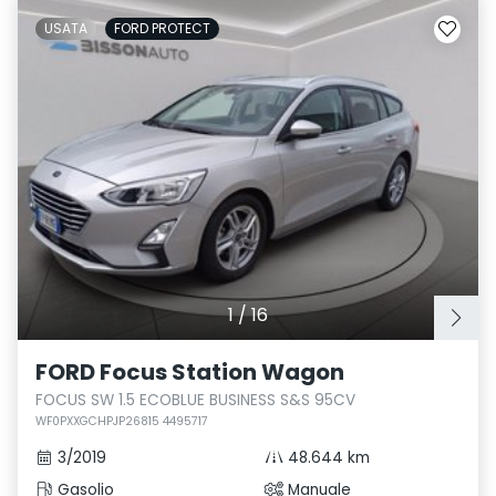
USATA
FORD PROTECT
1
/
16
FORD Focus Station Wagon
FOCUS SW 1.5 ECOBLUE BUSINESS S&S 95CV
WF0PXXGCHPJP26815 4495717
3/2019
48.644 km
Gasolio
Manuale