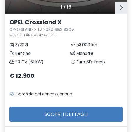
1
/
16
OPEL Crossland X
CROSSLAND X 1.2 2020 S&S 83CV
W0V7D9EE8M4042142 4759708
3/2021
58.000 km
Benzina
Manuale
83 CV (61 KW)
Euro 6D-temp
€ 12.900
Garanzia del concessionario
SCOPRI I DETTAGLI