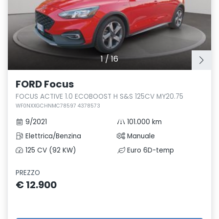
1
/
16
FORD Focus
FOCUS ACTIVE 1.0 ECOBOOST H S&S 125CV MY20.75
WF0NXXGCHNMC78597 4378573
9/2021
101.000 km
Elettrica/Benzina
Manuale
125 CV (92 KW)
Euro 6D-temp
PREZZO
€ 12.900