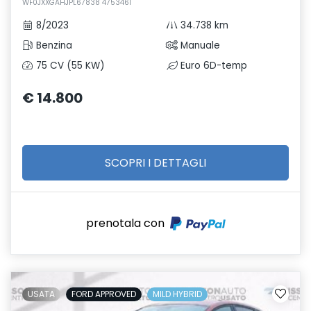
WF0JXXGAHJPL67838 4753461
8/2023
34.738 km
Benzina
Manuale
75 CV (55 KW)
Euro 6D-temp
€ 14.800
SCOPRI I DETTAGLI
prenotala con
USATA
FORD APPROVED
MILD HYBRID