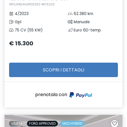
WF0JXXGAHJPD21350 4676220
4/2023
62.380 km
Gpl
Manuale
75 CV (55 KW)
Euro 6D-temp
€ 15.300
SCOPRI I DETTAGLI
prenotala con
USATA
FORD APPROVED
MILD HYBRID