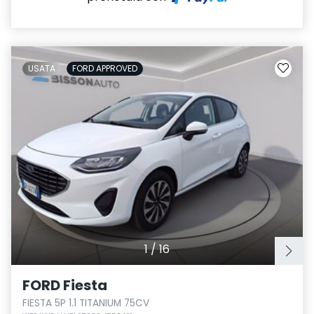
USATA
FORD APPROVED
1
/
16
FORD Fiesta
FIESTA 5P 1.1 TITANIUM 75CV