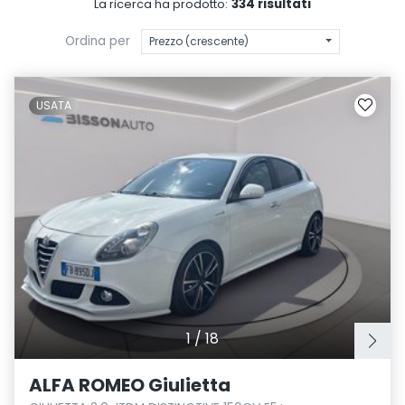
334 risultati
La ricerca ha prodotto:
Ordina per
Prezzo (crescente)
USATA
1
/
18
ALFA ROMEO Giulietta