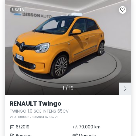
USATA
1
/
19
RENAULT Twingo
TWINGO 1.0 SCE INTENS 65CV
VF1AH000062395984 4766721
6/2019
70.000 km
Benzina
Manuale