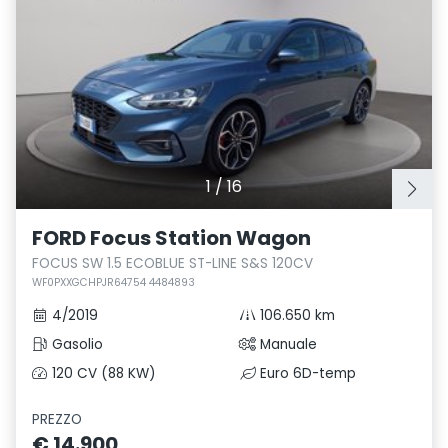
1
/
16
FORD Focus Station Wagon
FOCUS SW 1.5 ECOBLUE ST-LINE S&S 120CV
WF0PXXGCHPJR64754 4484893
4/2019
106.650 km
Gasolio
Manuale
120 CV (88 KW)
Euro 6D-temp
PREZZO
€ 14.900