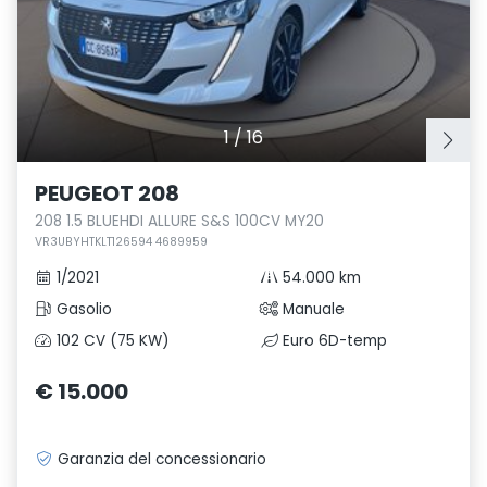
1
/
16
PEUGEOT 208
208 1.5 BLUEHDI ALLURE S&S 100CV MY20
VR3UBYHTKLT126594 4689959
1/2021
54.000 km
Gasolio
Manuale
102 CV (75 KW)
Euro 6D-temp
€ 15.000
Garanzia del concessionario