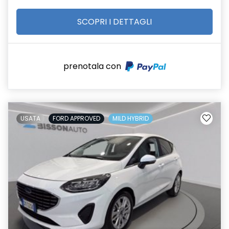
SCOPRI I DETTAGLI
prenotala con
USATA
FORD APPROVED
MILD HYBRID