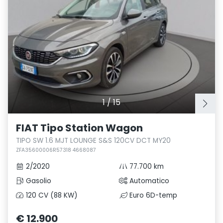
1
/
15
FIAT Tipo Station Wagon
TIPO SW 1.6 MJT LOUNGE S&S 120CV DCT MY20
ZFA35600006R57318 4668087
2/2020
77.700 km
Gasolio
Automatico
120 CV (88 KW)
Euro 6D-temp
€ 12.900