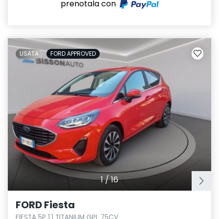
prenotala con
USATA
FORD APPROVED
1
/
16
FORD Fiesta
FIESTA 5P 1.1 TITANIUM GPL 75CV