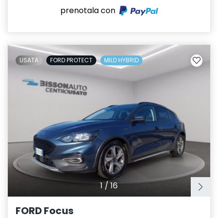
prenotala con
USATA
FORD PROTECT
MILD HYBRID
1
/
16
FORD Focus