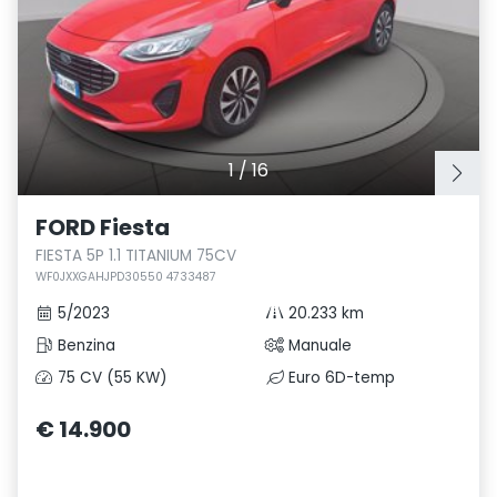
1
/
16
FORD Fiesta
FIESTA 5P 1.1 TITANIUM 75CV
WF0JXXGAHJPD30550 4733487
5/2023
20.233 km
Benzina
Manuale
75 CV (55 KW)
Euro 6D-temp
€ 14.900