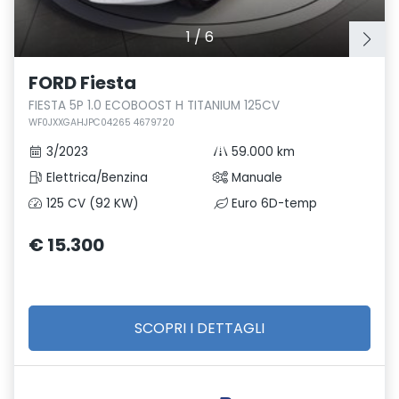
1
/
6
FORD Fiesta
FIESTA 5P 1.0 ECOBOOST H TITANIUM 125CV
WF0JXXGAHJPC04265 4679720
3/2023
59.000 km
Elettrica/Benzina
Manuale
125 CV (92 KW)
Euro 6D-temp
€ 15.300
SCOPRI I DETTAGLI