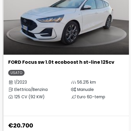
FORD Focus sw 1.0t ecoboost h st-line 125cv
USATO
1/2023
56.215 km
Elettrica/Benzina
Manuale
125 CV (92 KW)
Euro 6D-temp
€20.700