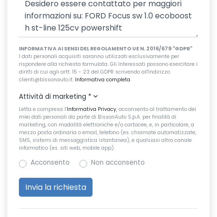
INFORMATIVA AI SENSI DEL REGOLAMENTO UE N. 2016/679 "GDPR"
I dati personali acquisiti saranno utilizzati esclusivamente per
rispondere alla richiesta formulata. Gli Interessati possono esercitare i
diritti di cui agli artt. 15 - 23 del GDPR scrivendo all'indirizzo
clienti@bissonauto.it.
Informativa completa
.
Attività di marketing
*
Letta e compresa l’
Informativa Privacy
, acconsento al trattamento dei
miei dati personali da parte di BissonAuto S.p.A. per finalità di
marketing, con modalità elettroniche e/o cartacee, e, in particolare, a
mezzo posta ordinaria o email, telefono (es. chiamate automatizzate,
SMS, sistemi di messaggistica istantanea), e qualsiasi altro canale
informatico (es. siti web, mobile app).
Acconsento
Non acconsento