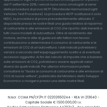
dal 1° settembre 2018, i veicoli nuovi sono omologati ai sensi
della procedura di prova WLTP (Worldwide Harmonized Light
Vehicles Test Procedure). La procedura WLTP sostituisce il ciclo
NEDC, la procedura di prova precedentemente utilizzata. E’
disponibile presso le nostre filiali una guida relativa al risparmio
di carburante e alle emissioni di CO2 che riporta i dati inerenti a
tutti i nuovi modelli di autovetture. Oltre al rendimento del
motore, anche lo stile di guida ed altri fattori non tecnici
contribuiscono a determinare il consumo di carburante e le
emissioni di CO2 di un’autovettura. I dati indicati potrebbero
variare a seconda dell’equipaggiamento scelto e di eventuali
accessori aggiuntivi. Ai fini del calcolo di imposte che si basano
sulle emissioni di CO2, potrebbero essere applicati valori
diversi da quelli indicati. Per ulteriori informazioni potete
consultare la “Guida ai consumi di carburante e alle emissioni di
CO2 di nuove vetture”, pubblicata dal Ministero dello Sviluppo
Economico o rivolgervi presso una delle nostre filiali.
N.Iscr. CCIAA PN/CF/PI IT 02202650244 - REA VI-213640 -
Capitale Sociale € 1.500.000,00 i.v.