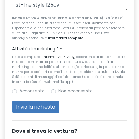
INFORMATIVA AI SENSI DEL REGOLAMENTO UE N. 2016/679 "GDPR"
I dati personali acquisiti saranno utilizzati esclusivamente per
rispondere alla richiesta formulata. Gli Interessati possono esercitare i
diritti di cui agli artt. 15 - 23 del GDPR scrivendo all'indirizzo
clienti@bissonauto.it.
Informativa completa
.
Attività di marketing
*
Letta e compresa l’
Informativa Privacy
, acconsento al trattamento dei
miei dati personali da parte di BissonAuto S.p.A. per finalità di
marketing, con modalità elettroniche e/o cartacee, e, in particolare, a
mezzo posta ordinaria o email, telefono (es. chiamate automatizzate,
SMS, sistemi di messaggistica istantanea), e qualsiasi altro canale
informatico (es. siti web, mobile app).
Acconsento
Non acconsento
Dove si trova la vettura?