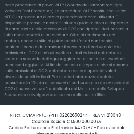
della procedura di prova WLTP (Worldwide Harmonized Light
Vehicles Test Procedure). La procedura WLTP sostituisce il ciclo
NEDC, la procedura di prova precedentemente utilizzata. E’
disponibile presso le nostre filiali una guida relativa al risparmio
di carburante e alle emissioni di CO2 che riporta i dati inerenti a
tutti i nuovi modelli di autovetture. Oltre al rendimento del
motore, anche lo stile di guida ed altri fattori non tecnici
contribuiscono a determinare il consumo di carburante e le
emissioni di CO2 di un’autovettura. I dati indicati potrebbero
variare a seconda dell’equipaggiamento scelto e di eventuali
accessori aggiuntivi. Ai fini del calcolo di imposte che si basano
sulle emissioni di CO2, potrebbero essere applicati valori
diversi da quelli indicati. Per ulteriori informazioni potete
consultare la “Guida ai consumi di carburante e alle emissioni di
CO2 di nuove vetture”, pubblicata dal Ministero dello Sviluppo
Economico o rivolgervi presso una delle nostre filiali.
N.Iscr. CCIAA PN/CF/PI IT 02202650244 - REA VI-213640 -
Capitale Sociale € 1.500.000,00 i.v.
Codice Fatturazione Elettronica A4707H7 - Pec aziendale