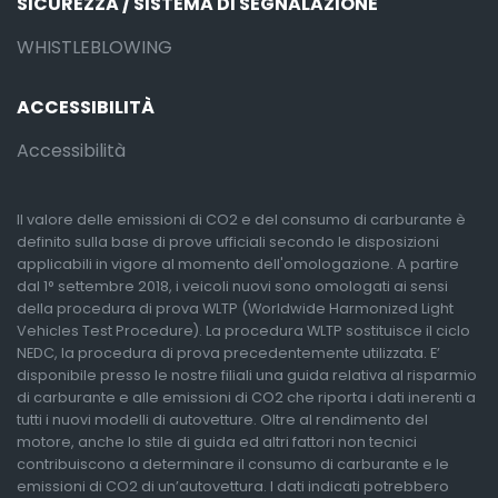
SICUREZZA / SISTEMA DI SEGNALAZIONE
WHISTLEBLOWING
ACCESSIBILITÀ
Accessibilità
Il valore delle emissioni di CO2 e del consumo di carburante è
definito sulla base di prove ufficiali secondo le disposizioni
applicabili in vigore al momento dell'omologazione. A partire
dal 1° settembre 2018, i veicoli nuovi sono omologati ai sensi
della procedura di prova WLTP (Worldwide Harmonized Light
Vehicles Test Procedure). La procedura WLTP sostituisce il ciclo
NEDC, la procedura di prova precedentemente utilizzata. E’
disponibile presso le nostre filiali una guida relativa al risparmio
di carburante e alle emissioni di CO2 che riporta i dati inerenti a
tutti i nuovi modelli di autovetture. Oltre al rendimento del
motore, anche lo stile di guida ed altri fattori non tecnici
contribuiscono a determinare il consumo di carburante e le
emissioni di CO2 di un’autovettura. I dati indicati potrebbero