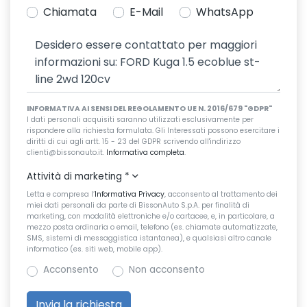
Chiamata
E-Mail
WhatsApp
INFORMATIVA AI SENSI DEL REGOLAMENTO UE N. 2016/679 "GDPR"
I dati personali acquisiti saranno utilizzati esclusivamente per
rispondere alla richiesta formulata. Gli Interessati possono esercitare i
diritti di cui agli artt. 15 - 23 del GDPR scrivendo all'indirizzo
clienti@bissonauto.it.
Informativa completa
.
Attività di marketing
*
Letta e compresa l’
Informativa Privacy
, acconsento al trattamento dei
miei dati personali da parte di BissonAuto S.p.A. per finalità di
marketing, con modalità elettroniche e/o cartacee, e, in particolare, a
mezzo posta ordinaria o email, telefono (es. chiamate automatizzate,
SMS, sistemi di messaggistica istantanea), e qualsiasi altro canale
informatico (es. siti web, mobile app).
Acconsento
Non acconsento