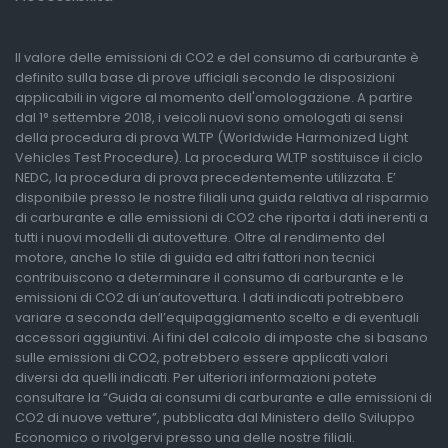
Il valore delle emissioni di CO2 e del consumo di carburante è
definito sulla base di prove ufficiali secondo le disposizioni
applicabili in vigore al momento dell'omologazione. A partire
dal 1° settembre 2018, i veicoli nuovi sono omologati ai sensi
della procedura di prova WLTP (Worldwide Harmonized Light
Vehicles Test Procedure). La procedura WLTP sostituisce il ciclo
NEDC, la procedura di prova precedentemente utilizzata. E’
disponibile presso le nostre filiali una guida relativa al risparmio
di carburante e alle emissioni di CO2 che riporta i dati inerenti a
tutti i nuovi modelli di autovetture. Oltre al rendimento del
motore, anche lo stile di guida ed altri fattori non tecnici
contribuiscono a determinare il consumo di carburante e le
emissioni di CO2 di un’autovettura. I dati indicati potrebbero
variare a seconda dell’equipaggiamento scelto e di eventuali
accessori aggiuntivi. Ai fini del calcolo di imposte che si basano
sulle emissioni di CO2, potrebbero essere applicati valori
diversi da quelli indicati. Per ulteriori informazioni potete
consultare la “Guida ai consumi di carburante e alle emissioni di
CO2 di nuove vetture”, pubblicata dal Ministero dello Sviluppo
Economico o rivolgervi presso una delle nostre filiali.