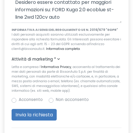
INFORMATIVA AI SENSI DEL REGOLAMENTO UE N. 2016/679 "GDPR"
I dati personali acquisiti saranno utilizzati esclusivamente per
rispondere alla richiesta formulata. Gli Interessati possono esercitare i
diritti di cui agli artt. 15 - 23 del GDPR scrivendo all'indirizzo
clienti@bissonauto.it.
Informativa completa
.
Attività di marketing
*
Letta e compresa l’
Informativa Privacy
, acconsento al trattamento dei
miei dati personali da parte di BissonAuto S.p.A. per finalità di
marketing, con modalità elettroniche e/o cartacee, e, in particolare, a
mezzo posta ordinaria o email, telefono (es. chiamate automatizzate,
SMS, sistemi di messaggistica istantanea), e qualsiasi altro canale
informatico (es. siti web, mobile app).
Acconsento
Non acconsento