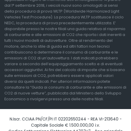
dal 1° settembre 2018, i veicoli nuovi sono omologati ai sensi
della procedura di prova WLTP (Worldwide Harmonized Light
Vehicles Test Procedure). La procedura WLTP sostituisce il ciclo
NEDC, la procedura di prova precedentemente utilizzata. E’
disponibile presso le nostre filiali una guida relativa al risparmio
di carburante e alle emissioni di CO2 che riporta i dati inerenti a
tutti i nuovi modelli di autovetture. Oltre al rendimento del
motore, anche lo stile di guida ed altri fattori non tecnici
contribuiscono a determinare il consumo di carburante e le
emissioni di CO2 di un’autovettura. I dati indicati potrebbero
variare a seconda dell’equipaggiamento scelto e di eventuali
accessori aggiuntivi. Ai fini del calcolo di imposte che si basano
sulle emissioni di CO2, potrebbero essere applicati valori
diversi da quelli indicati. Per ulteriori informazioni potete
consultare la “Guida ai consumi di carburante e alle emissioni di
CO2 di nuove vetture”, pubblicata dal Ministero dello Sviluppo
Economico o rivolgervi presso una delle nostre filiali.
N.Iscr. CCIAA PN/CF/PI IT 02202650244 - REA VI-213640 -
Capitale Sociale € 1.500.000,00 i.v.