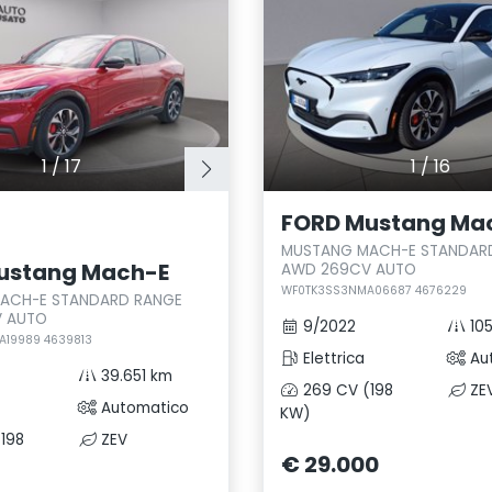
1
/
17
1
/
16
FORD Mustang Ma
MUSTANG MACH-E STANDAR
ustang Mach-E
AWD 269CV AUTO
WF0TK3SS3NMA06687 4676229
ACH-E STANDARD RANGE
 AUTO
9/2022
105
19989 4639813
Elettrica
Au
39.651 km
269 CV (198
ZE
Automatico
KW)
198
ZEV
€ 29.000