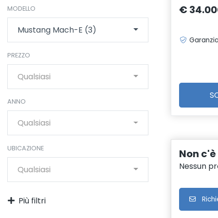
€ 34.00
MODELLO
Mustang Mach-E (3)
Garanzia
PREZZO
Qualsiasi
S
ANNO
Qualsiasi
UBICAZIONE
Non c'è
Nessun pro
Qualsiasi
Richi
Più filtri