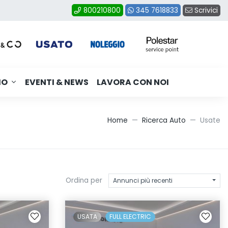
Scrivici
800210800
345 7618833
MO
EVENTI & NEWS
LAVORA CON NOI
Home
Ricerca Auto
Usate
Ordina per
Annunci più recenti
USATA
FULL ELECTRIC