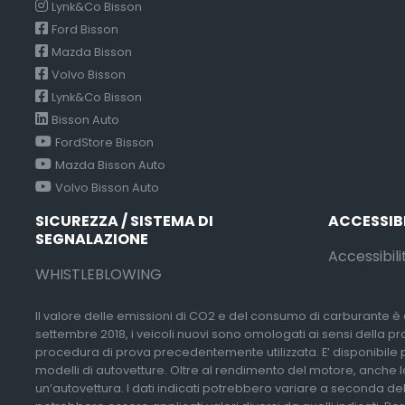
Lynk&Co Bisson
Ford Bisson
Mazda Bisson
Volvo Bisson
Lynk&Co Bisson
Bisson Auto
FordStore Bisson
Mazda Bisson Auto
Volvo Bisson Auto
SICUREZZA / SISTEMA DI
ACCESSIB
SEGNALAZIONE
Accessibili
WHISTLEBLOWING
Il valore delle emissioni di CO2 e del consumo di carburante è d
settembre 2018, i veicoli nuovi sono omologati ai sensi della p
procedura di prova precedentemente utilizzata. E’ disponibile pres
modelli di autovetture. Oltre al rendimento del motore, anche lo
un’autovettura. I dati indicati potrebbero variare a seconda del