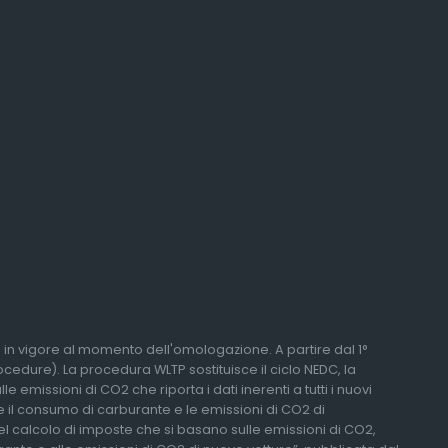
li in vigore al momento dell'omologazione. A partire dal 1°
edure). La procedura WLTP sostituisce il ciclo NEDC, la
 emissioni di CO2 che riporta i dati inerenti a tutti i nuovi
re il consumo di carburante e le emissioni di CO2 di
del calcolo di imposte che si basano sulle emissioni di CO2,