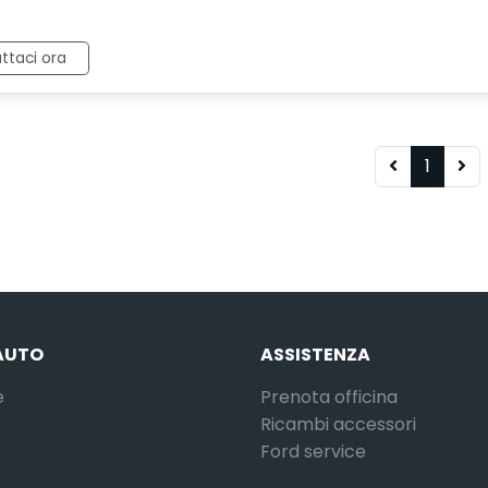
ttaci ora
1
AUTO
ASSISTENZA
e
Prenota officina
Ricambi accessori
Ford service