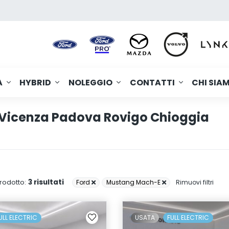
A
HYBRID
NOLEGGIO
CONTATTI
CHI SIA
Vicenza Padova Rovigo Chioggia
3 risultati
rodotto:
Ford
Mustang Mach-E
Rimuovi filtri
ULL ELECTRIC
USATA
FULL ELECTRIC