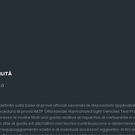
ILITÀ
tà
efinito sulla base di prove ufficiali secondo le disposizioni applicabi
rocedura di prova WLTP (Worldwide Harmonized Light Vehicles Test Proc
so le nostre filiali una guida relativa al risparmio di carburante e alle
 stile di guida ed altri fattori non tecnici contribuiscono a determina
l’equipaggiamento scelto e di eventuali accessori aggiuntivi. Ai fini 