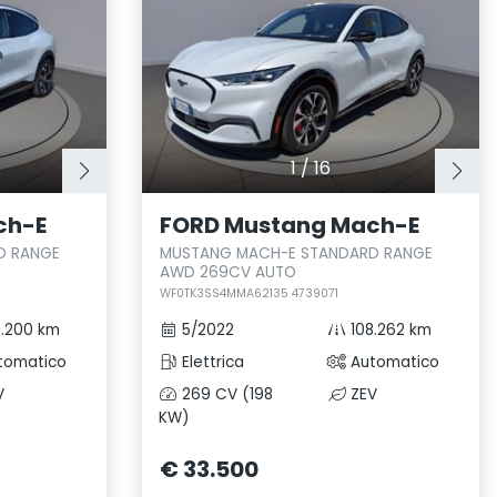
1
/
16
ch-E
FORD Mustang Mach-E
D RANGE
MUSTANG MACH-E STANDARD RANGE
AWD 269CV AUTO
WF0TK3SS4MMA62135 4739071
.200 km
5/2022
108.262 km
tomatico
Elettrica
Automatico
V
269 CV (198
ZEV
KW)
€ 33.500