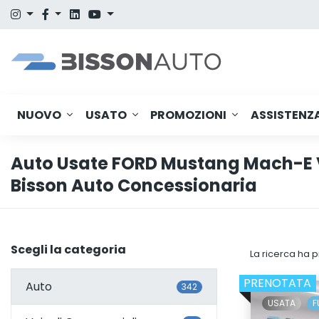
NUOVO
USATO
PROMOZIONI
ASSISTENZ
Auto Usate FORD Mustang Mach-E 
Bisson Auto Concessionaria
Scegli la categoria
La ricerca ha p
PRENOTATA
Auto
342
USATA
F