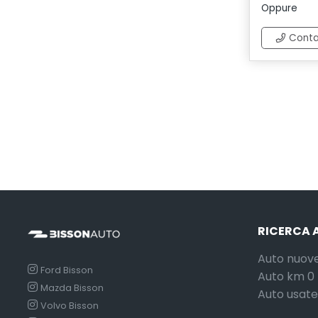
Oppure
Conta
RICERCA 
Auto nuov
Ford Bisson
Auto km 0
Mazda Bisson
Auto usate
Volvo Bisson