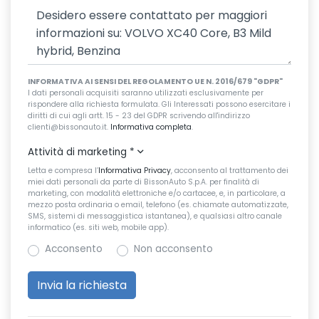
INFORMATIVA AI SENSI DEL REGOLAMENTO UE N. 2016/679 "GDPR"
I dati personali acquisiti saranno utilizzati esclusivamente per
rispondere alla richiesta formulata. Gli Interessati possono esercitare i
diritti di cui agli artt. 15 - 23 del GDPR scrivendo all'indirizzo
clienti@bissonauto.it.
Informativa completa
.
Attività di marketing
*
Letta e compresa l’
Informativa Privacy
, acconsento al trattamento dei
miei dati personali da parte di BissonAuto S.p.A. per finalità di
marketing, con modalità elettroniche e/o cartacee, e, in particolare, a
mezzo posta ordinaria o email, telefono (es. chiamate automatizzate,
SMS, sistemi di messaggistica istantanea), e qualsiasi altro canale
informatico (es. siti web, mobile app).
Acconsento
Non acconsento