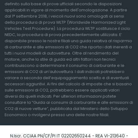
definito sulla base di prove ufficiali secondo le disposizioni
applicabili in vigore al momento dell'omologazione. A partire
dal 1° settembre 2018, i veicoli nuovi sono omologati ai sensi
della procedura di prova WLTP (Worldwide Harmonized Light
Vehicles Test Procedure). La procedura WLTP sostituisce il ciclo
NEDC, la procedura di prova precedentemente utilizzata. E’
disponibile presso le nostre filiali una guida relativa al risparmio
di carburante e alle emissioni di CO2 che riporta i dati inerenti a
tutti i nuovi modelli di autovetture. Oltre al rendimento del
motore, anche lo stile di guida ed altri fattori non tecnici
contribuiscono a determinare il consumo di carburante e le
emissioni di CO2 di un’autovettura. I dati indicati potrebbero
variare a seconda dell’equipaggiamento scelto e di eventuali
accessori aggiuntivi. Ai fini del calcolo di imposte che si basano
sulle emissioni di CO2, potrebbero essere applicati valori
diversi da quelli indicati. Per ulteriori informazioni potete
consultare la “Guida ai consumi di carburante e alle emissioni di
CO2 di nuove vetture”, pubblicata dal Ministero dello Sviluppo
Economico o rivolgervi presso una delle nostre filiali.
N.Iscr. CCIAA PN/CF/PI IT 02202650244 - REA VI-213640 -