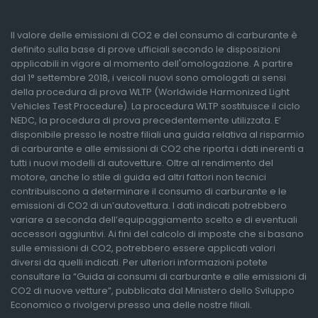
Il valore delle emissioni di CO2 e del consumo di carburante è
definito sulla base di prove ufficiali secondo le disposizioni
applicabili in vigore al momento dell'omologazione. A partire
dal 1° settembre 2018, i veicoli nuovi sono omologati ai sensi
della procedura di prova WLTP (Worldwide Harmonized Light
Vehicles Test Procedure). La procedura WLTP sostituisce il ciclo
NEDC, la procedura di prova precedentemente utilizzata. E’
disponibile presso le nostre filiali una guida relativa al risparmio
di carburante e alle emissioni di CO2 che riporta i dati inerenti a
tutti i nuovi modelli di autovetture. Oltre al rendimento del
motore, anche lo stile di guida ed altri fattori non tecnici
contribuiscono a determinare il consumo di carburante e le
emissioni di CO2 di un’autovettura. I dati indicati potrebbero
variare a seconda dell’equipaggiamento scelto e di eventuali
accessori aggiuntivi. Ai fini del calcolo di imposte che si basano
sulle emissioni di CO2, potrebbero essere applicati valori
diversi da quelli indicati. Per ulteriori informazioni potete
consultare la “Guida ai consumi di carburante e alle emissioni di
CO2 di nuove vetture”, pubblicata dal Ministero dello Sviluppo
Economico o rivolgervi presso una delle nostre filiali.