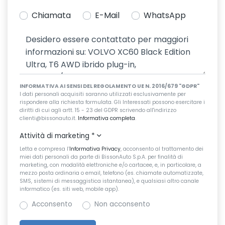
Chiamata
E-Mail
WhatsApp
INFORMATIVA AI SENSI DEL REGOLAMENTO UE N. 2016/679 "GDPR"
I dati personali acquisiti saranno utilizzati esclusivamente per
rispondere alla richiesta formulata. Gli Interessati possono esercitare i
diritti di cui agli artt. 15 - 23 del GDPR scrivendo all'indirizzo
clienti@bissonauto.it.
Informativa completa
.
Attività di marketing
*
Letta e compresa l’
Informativa Privacy
, acconsento al trattamento dei
miei dati personali da parte di BissonAuto S.p.A. per finalità di
marketing, con modalità elettroniche e/o cartacee, e, in particolare, a
mezzo posta ordinaria o email, telefono (es. chiamate automatizzate,
SMS, sistemi di messaggistica istantanea), e qualsiasi altro canale
informatico (es. siti web, mobile app).
Acconsento
Non acconsento