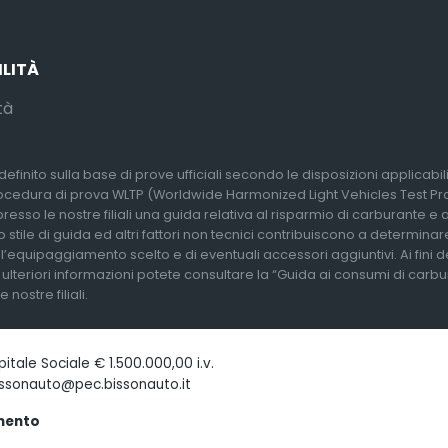
ILITÀ
tà
efinito sulla base di prove ufficiali secondo le disposizioni applicabi
rocedura di prova WLTP (Worldwide Harmonized Light Vehicles Test Proc
so le nostre filiali una guida relativa al risparmio di carburante e alle
 stile di guida ed altri fattori non tecnici contribuiscono a determina
l’equipaggiamento scelto e di eventuali accessori aggiuntivi. Ai fini 
r ulteriori informazioni potete consultare la “Guida ai consumi di carb
nostre filiali.
tale Sociale € 1.500.000,00 i.v.
issonauto@pec.bissonauto.it
amento