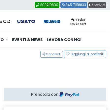
Scrivici
800210800
345 7618833
MO
EVENTI & NEWS
LAVORA CON NOI
Aggiungi ai preferiti
Condividi
Prenotala con