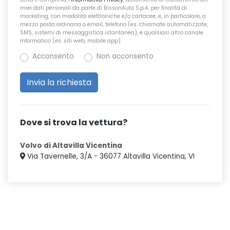
miei dati personali da parte di BissonAuto S.p.A. per finalità di
marketing, con modalità elettroniche e/o cartacee, e, in particolare, a
mezzo posta ordinaria o email, telefono (es. chiamate automatizzate,
SMS, sistemi di messaggistica istantanea), e qualsiasi altro canale
informatico (es. siti web, mobile app).
Acconsento
Non acconsento
Dove si trova la vettura?
Volvo di Altavilla Vicentina
Via Tavernelle, 3/A - 36077 Altavilla Vicentina, VI