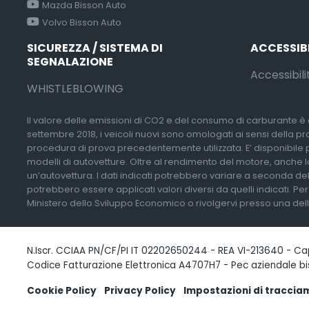
Mazda Bisson Auto
Volvo Bisson Auto
SICUREZZA / SISTEMA DI
ACCESSIB
SEGNALAZIONE
Accessibili
WHISTLEBLOWING
Il valore delle emissioni di CO2 e del consumo di carburante è d
settembre 2018, i veicoli nuovi sono omologati ai sensi della p
procedura di prova precedentemente utilizzata. E’ disponibile pres
modelli di autovetture. Oltre al rendimento del motore, anche lo
un’autovettura. I dati indicati potrebbero variare a seconda del
potrebbero essere applicati valori diversi da quelli indicati. Pe
Ministero dello Sviluppo Economico o rivolgervi presso una delle 
N.Iscr. CCIAA PN/CF/PI IT 02202650244 - REA VI-213640 - Capi
Codice Fatturazione Elettronica A4707H7 - Pec aziendale b
Cookie Policy
Privacy Policy
Impostazioni di tracci