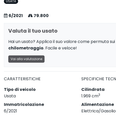
USATA
6/2021
79.800
Valuta il tuo usato
Hai un usato? Applica il suo valore come permuta sui 
chilometraggio
. Facile e veloce!
Vai alla valutazione
CARATTERISTICHE
SPECIFICHE TEC
Tipo di veicolo
Cilindrata
3
Usata
1.969 cm
Immatricolazione
Alimentazione
6/2021
Elettrica/Gasolio