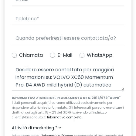
Chiamata
E-Mail
WhatsApp
INFORMATIVA AI SENSI DEL REGOLAMENTO UE N. 2016/679 "GDPR"
I dati personali acquisiti saranno utilizzati esclusivamente per
rispondere alla richiesta formulata. Gli Interessati possono esercitare i
diritti di cui agli artt. 15 - 23 del GDPR scrivendo all'indirizzo
clienti@bissonauto.it.
Informativa completa
.
Attività di marketing
*
Letta e compresa l’
Informativa Privacy
, acconsento al trattamento dei