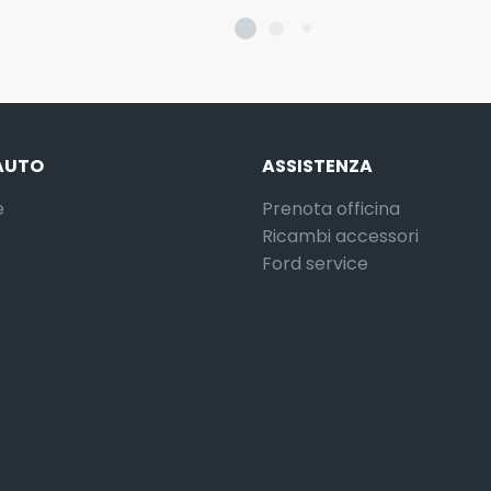
AUTO
ASSISTENZA
e
Prenota officina
Ricambi accessori
Ford service