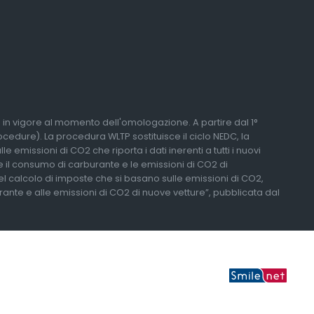
li in vigore al momento dell'omologazione. A partire dal 1°
edure). La procedura WLTP sostituisce il ciclo NEDC, la
 emissioni di CO2 che riporta i dati inerenti a tutti i nuovi
re il consumo di carburante e le emissioni di CO2 di
del calcolo di imposte che si basano sulle emissioni di CO2,
urante e alle emissioni di CO2 di nuove vetture”, pubblicata dal