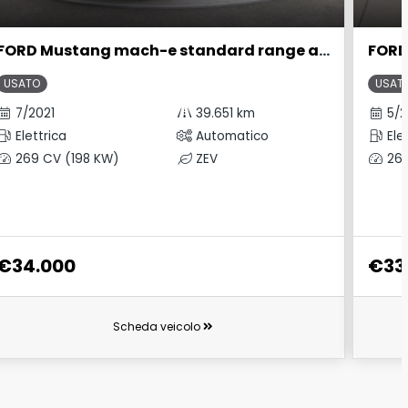
FORD Mustang mach-e standard range awd 269cv auto
USATO
USAT
7/2021
39.651 km
5/2
Elettrica
Automatico
Elet
269 CV (198 KW)
ZEV
269
€34.000
€33
Scheda veicolo