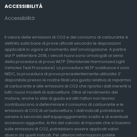
ACCESSIBILITÀ
Accessibilità
Il valore delle emissioni di CO2 e del consumo di carburante è
definito sulla base di prove ufficiali secondo le disposizioni
applicabili in vigore al momento dell'omologazione. A partire
dal 1° settembre 2018, i veicoli nuovi sono omologati ai sensi
della procedura di prova WLTP (Worldwide Harmonized Light
Vehicles Test Procedure). La procedura WLTP sostituisce il ciclo
NEDC, la procedura di prova precedentemente utilizzata. E’
disponibile presso le nostre filiali una guida relativa al risparmio
di carburante e alle emissioni di CO2 che riporta i dati inerenti a
tutti i nuovi modelli di autovetture. Oltre al rendimento del
motore, anche lo stile di guida ed altri fattori non tecnici
contribuiscono a determinare il consumo di carburante e le
emissioni di CO2 di un’autovettura. I dati indicati potrebbero
variare a seconda dell’equipaggiamento scelto e di eventuali
accessori aggiuntivi. Ai fini del calcolo di imposte che si basano
sulle emissioni di CO2, potrebbero essere applicati valori
diversi da quelli indicati. Per ulteriori informazioni potete