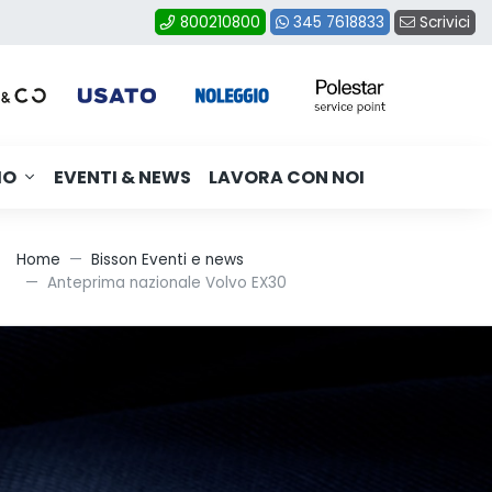
Scrivici
800210800
345 7618833
MO
EVENTI & NEWS
LAVORA CON NOI
Home
Bisson Eventi e news
Anteprima nazionale Volvo EX30