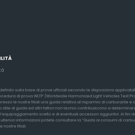
ILITÀ
tà
efinito sulla base di prove ufficiali secondo le disposizioni applicabi
rocedura di prova WLTP (Worldwide Harmonized Light Vehicles Test Proc
so le nostre filiali una guida relativa al risparmio di carburante e alle
 stile di guida ed altri fattori non tecnici contribuiscono a determina
l’equipaggiamento scelto e di eventuali accessori aggiuntivi. Ai fini 
r ulteriori informazioni potete consultare la “Guida ai consumi di carb
nostre filiali.