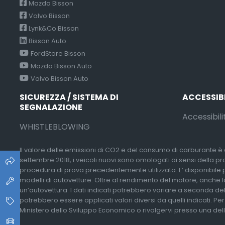
Mazda Bisson
Volvo Bisson
Lynk&Co Bisson
Bisson Auto
FordStore Bisson
Mazda Bisson Auto
Volvo Bisson Auto
SICUREZZA / SISTEMA DI
ACCESSIB
SEGNALAZIONE
Accessibili
WHISTLEBLOWING
Il valore delle emissioni di CO2 e del consumo di carburante è d
settembre 2018, i veicoli nuovi sono omologati ai sensi della p
procedura di prova precedentemente utilizzata. E’ disponibile pres
modelli di autovetture. Oltre al rendimento del motore, anche lo
un’autovettura. I dati indicati potrebbero variare a seconda del
potrebbero essere applicati valori diversi da quelli indicati. Pe
Ministero dello Sviluppo Economico o rivolgervi presso una delle 