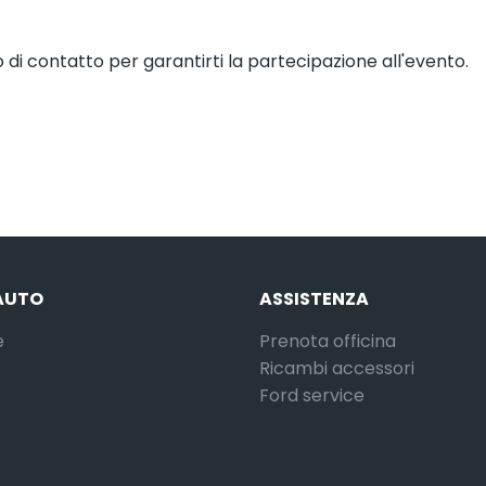
 di contatto per garantirti la partecipazione all'evento.
AUTO
ASSISTENZA
e
Prenota officina
Ricambi accessori
Ford service