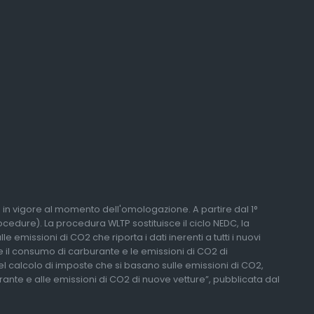
li in vigore al momento dell'omologazione. A partire dal 1°
edure). La procedura WLTP sostituisce il ciclo NEDC, la
 emissioni di CO2 che riporta i dati inerenti a tutti i nuovi
re il consumo di carburante e le emissioni di CO2 di
del calcolo di imposte che si basano sulle emissioni di CO2,
urante e alle emissioni di CO2 di nuove vetture”, pubblicata dal