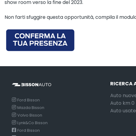
show room verso la fine del 2023.
Non farti sfuggire questa opportunità, compila il modulo
RICERCA 
Auto nuov
Ford Bisson
Auto km 0
Mazda Bisson
Auto usate
Volvo Bisson
Lynk&Co Bisson
Ford Bisson