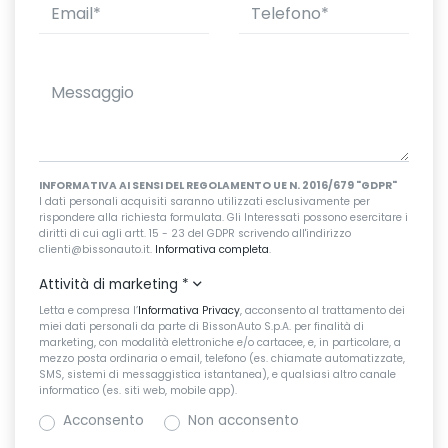
INFORMATIVA AI SENSI DEL REGOLAMENTO UE N. 2016/679 "GDPR"
I dati personali acquisiti saranno utilizzati esclusivamente per
rispondere alla richiesta formulata. Gli Interessati possono esercitare i
diritti di cui agli artt. 15 - 23 del GDPR scrivendo all'indirizzo
clienti@bissonauto.it.
Informativa completa
.
Attività di marketing
*
Letta e compresa l’
Informativa Privacy
, acconsento al trattamento dei
miei dati personali da parte di BissonAuto S.p.A. per finalità di
marketing, con modalità elettroniche e/o cartacee, e, in particolare, a
mezzo posta ordinaria o email, telefono (es. chiamate automatizzate,
SMS, sistemi di messaggistica istantanea), e qualsiasi altro canale
informatico (es. siti web, mobile app).
Acconsento
Non acconsento