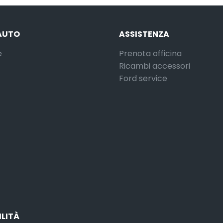
AUTO
ASSISTENZA
e
Prenota officina
Ricambi accessori
Ford service
ILITÀ