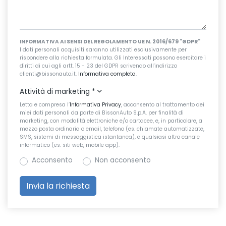
INFORMATIVA AI SENSI DEL REGOLAMENTO UE N. 2016/679 "GDPR"
I dati personali acquisiti saranno utilizzati esclusivamente per
rispondere alla richiesta formulata. Gli Interessati possono esercitare i
diritti di cui agli artt. 15 - 23 del GDPR scrivendo all'indirizzo
clienti@bissonauto.it.
Informativa completa
.
Attività di marketing
*
Letta e compresa l’
Informativa Privacy
, acconsento al trattamento dei
miei dati personali da parte di BissonAuto S.p.A. per finalità di
marketing, con modalità elettroniche e/o cartacee, e, in particolare, a
mezzo posta ordinaria o email, telefono (es. chiamate automatizzate,
SMS, sistemi di messaggistica istantanea), e qualsiasi altro canale
informatico (es. siti web, mobile app).
Acconsento
Non acconsento