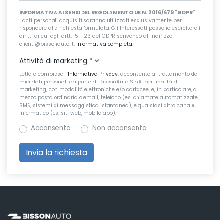
INFORMATIVA AI SENSI DEL REGOLAMENTO UE N. 2016/679 "GDPR"
I dati personali acquisiti saranno utilizzati esclusivamente per
rispondere alla richiesta formulata. Gli Interessati possono esercitare i
diritti di cui agli artt. 15 - 23 del GDPR scrivendo all'indirizzo
clienti@bissonauto.it.
Informativa completa
.
Attività di marketing
*
Letta e compresa l’
Informativa Privacy
, acconsento al trattamento dei
miei dati personali da parte di BissonAuto S.p.A. per finalità di
marketing, con modalità elettroniche e/o cartacee, e, in particolare, a
mezzo posta ordinaria o email, telefono (es. chiamate automatizzate,
SMS, sistemi di messaggistica istantanea), e qualsiasi altro canale
informatico (es. siti web, mobile app).
Acconsento
Non acconsento