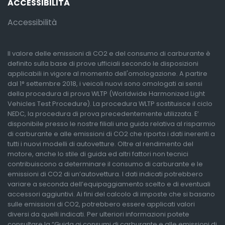
ACCESSIBILITÀ
Accessibilità
Il valore delle emissioni di CO2 e del consumo di carburante è
definito sulla base di prove ufficiali secondo le disposizioni
applicabili in vigore al momento dell'omologazione. A partire
dal 1° settembre 2018, i veicoli nuovi sono omologati ai sensi
della procedura di prova WLTP (Worldwide Harmonized Light
Vehicles Test Procedure). La procedura WLTP sostituisce il ciclo
NEDC, la procedura di prova precedentemente utilizzata. E’
disponibile presso le nostre filiali una guida relativa al risparmio
di carburante e alle emissioni di CO2 che riporta i dati inerenti a
tutti i nuovi modelli di autovetture. Oltre al rendimento del
motore, anche lo stile di guida ed altri fattori non tecnici
contribuiscono a determinare il consumo di carburante e le
emissioni di CO2 di un’autovettura. I dati indicati potrebbero
variare a seconda dell’equipaggiamento scelto e di eventuali
accessori aggiuntivi. Ai fini del calcolo di imposte che si basano
sulle emissioni di CO2, potrebbero essere applicati valori
diversi da quelli indicati. Per ulteriori informazioni potete
consultare la “Guida ai consumi di carburante e alle emissioni di