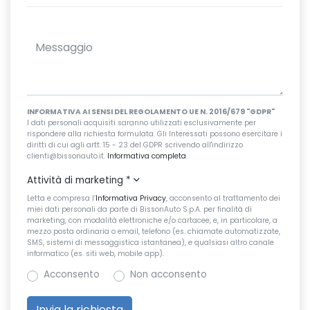
INFORMATIVA AI SENSI DEL REGOLAMENTO UE N. 2016/679 "GDPR"
I dati personali acquisiti saranno utilizzati esclusivamente per
rispondere alla richiesta formulata. Gli Interessati possono esercitare i
diritti di cui agli artt. 15 - 23 del GDPR scrivendo all'indirizzo
clienti@bissonauto.it.
Informativa completa
.
Attività di marketing
*
Letta e compresa l’
Informativa Privacy
, acconsento al trattamento dei
miei dati personali da parte di BissonAuto S.p.A. per finalità di
marketing, con modalità elettroniche e/o cartacee, e, in particolare, a
mezzo posta ordinaria o email, telefono (es. chiamate automatizzate,
SMS, sistemi di messaggistica istantanea), e qualsiasi altro canale
informatico (es. siti web, mobile app).
Acconsento
Non acconsento