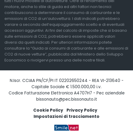
tutti i nuovi modelli di autovetture. Oltre al rendimento del
motore, anche lo stile di guida ed altri fattori non tecnici
contribuiscono a determinare il consumo di carburante e le
emissioni di CO2 di un’autovettura. I dati indicati potrebbero
variare a seconda dell’equipaggiamento scelto e di eventuali
accessori aggiuntivi. Ai fini del calcolo di imposte che si basano
sulle emissioni di CO2, potrebbero essere applicati valori
diversi da quelli indicati. Per ulteriori informazioni potete
consultare la “Guida ai consumi di carburante e alle emissioni di
CO2 di nuove vetture”, pubblicata dal Ministero dello Sviluppo
Economico o rivolgervi presso una delle nostre filiali.
N.Iscr. CCIAA PN/CF/PI IT 02202650244 - REA VI-213640 -
Capitale Sociale € 1.500.000,00 i.v.
Codice Fatturazione Elettronica A4707H7 - Pec aziendale
bissonauto@pec.bissonauto.it
Cookie Policy
Privacy Policy
Impostazioni di tracciamento