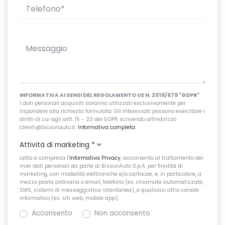
INFORMATIVA AI SENSI DEL REGOLAMENTO UE N. 2016/679 "GDPR"
I dati personali acquisiti saranno utilizzati esclusivamente per
rispondere alla richiesta formulata. Gli Interessati possono esercitare i
diritti di cui agli artt. 15 - 23 del GDPR scrivendo all'indirizzo
clienti@bissonauto.it.
Informativa completa
.
Attività di marketing
*
Letta e compresa l’
Informativa Privacy
, acconsento al trattamento dei
miei dati personali da parte di BissonAuto S.p.A. per finalità di
marketing, con modalità elettroniche e/o cartacee, e, in particolare, a
mezzo posta ordinaria o email, telefono (es. chiamate automatizzate,
SMS, sistemi di messaggistica istantanea), e qualsiasi altro canale
informatico (es. siti web, mobile app).
Acconsento
Non acconsento