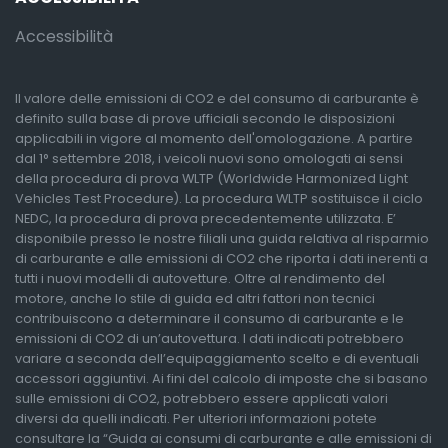
Accessibilità
Il valore delle emissioni di CO2 e del consumo di carburante è
definito sulla base di prove ufficiali secondo le disposizioni
applicabili in vigore al momento dell'omologazione. A partire
dal 1° settembre 2018, i veicoli nuovi sono omologati ai sensi
della procedura di prova WLTP (Worldwide Harmonized Light
Vehicles Test Procedure). La procedura WLTP sostituisce il ciclo
NEDC, la procedura di prova precedentemente utilizzata. E’
disponibile presso le nostre filiali una guida relativa al risparmio
di carburante e alle emissioni di CO2 che riporta i dati inerenti a
tutti i nuovi modelli di autovetture. Oltre al rendimento del
motore, anche lo stile di guida ed altri fattori non tecnici
contribuiscono a determinare il consumo di carburante e le
emissioni di CO2 di un’autovettura. I dati indicati potrebbero
variare a seconda dell’equipaggiamento scelto e di eventuali
accessori aggiuntivi. Ai fini del calcolo di imposte che si basano
sulle emissioni di CO2, potrebbero essere applicati valori
diversi da quelli indicati. Per ulteriori informazioni potete
consultare la “Guida ai consumi di carburante e alle emissioni di