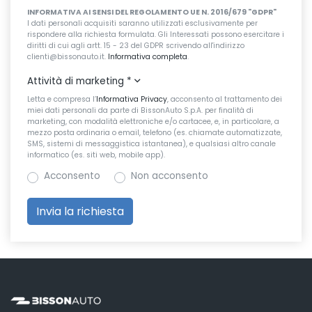
INFORMATIVA AI SENSI DEL REGOLAMENTO UE N. 2016/679 "GDPR"
I dati personali acquisiti saranno utilizzati esclusivamente per
rispondere alla richiesta formulata. Gli Interessati possono esercitare i
diritti di cui agli artt. 15 - 23 del GDPR scrivendo all'indirizzo
clienti@bissonauto.it.
Informativa completa
.
Attività di marketing
*
Letta e compresa l’
Informativa Privacy
, acconsento al trattamento dei
miei dati personali da parte di BissonAuto S.p.A. per finalità di
marketing, con modalità elettroniche e/o cartacee, e, in particolare, a
mezzo posta ordinaria o email, telefono (es. chiamate automatizzate,
SMS, sistemi di messaggistica istantanea), e qualsiasi altro canale
informatico (es. siti web, mobile app).
Acconsento
Non acconsento