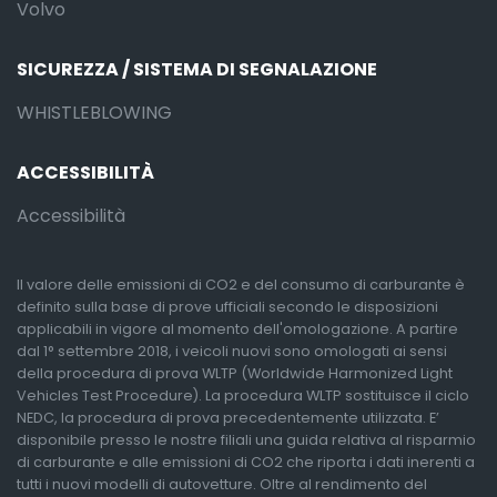
Volvo
SICUREZZA / SISTEMA DI SEGNALAZIONE
WHISTLEBLOWING
ACCESSIBILITÀ
Accessibilità
Il valore delle emissioni di CO2 e del consumo di carburante è
definito sulla base di prove ufficiali secondo le disposizioni
applicabili in vigore al momento dell'omologazione. A partire
dal 1° settembre 2018, i veicoli nuovi sono omologati ai sensi
della procedura di prova WLTP (Worldwide Harmonized Light
Vehicles Test Procedure). La procedura WLTP sostituisce il ciclo
NEDC, la procedura di prova precedentemente utilizzata. E’
disponibile presso le nostre filiali una guida relativa al risparmio
di carburante e alle emissioni di CO2 che riporta i dati inerenti a
tutti i nuovi modelli di autovetture. Oltre al rendimento del