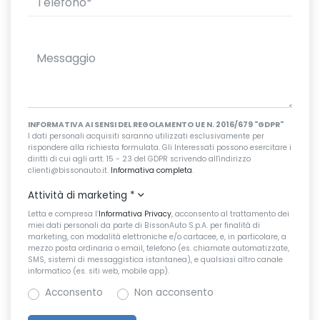
INFORMATIVA AI SENSI DEL REGOLAMENTO UE N. 2016/679 "GDPR"
I dati personali acquisiti saranno utilizzati esclusivamente per
rispondere alla richiesta formulata. Gli Interessati possono esercitare i
diritti di cui agli artt. 15 - 23 del GDPR scrivendo all'indirizzo
clienti@bissonauto.it.
Informativa completa
.
Attività di marketing
*
Letta e compresa l’
Informativa Privacy
, acconsento al trattamento dei
miei dati personali da parte di BissonAuto S.p.A. per finalità di
marketing, con modalità elettroniche e/o cartacee, e, in particolare, a
mezzo posta ordinaria o email, telefono (es. chiamate automatizzate,
SMS, sistemi di messaggistica istantanea), e qualsiasi altro canale
informatico (es. siti web, mobile app).
Acconsento
Non acconsento