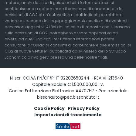
motore, anche lo stile di guida ed altri fattori non tecnici
contribuiscono a determinare il consumo di carburante e le
emissioni di CO2 di un’autovettura. I dati indicati potrebbero
variare a seconda dell’equipaggiamento scelto e di eventuali
accessori aggiuntivi. Ai fini del calcolo di imposte che si basano
sulle emissioni di CO2, potrebbero essere applicati valori
diversi da quelli indicati. Per ulteriori informazioni potete
consultare la “Guida ai consumi di carburante e alle emissioni di
CO2 di nuove vetture”, pubblicata dal Ministero dello Sviluppo
Economico o rivolgervi presso una delle nostre filiali.
N.Iscr. CCIAA PN/CF/PI IT 02202650244 - REA VI-213640 -
Capitale Sociale € 1.500.000,00 i.v.
Codice Fatturazione Elettronica A4707H7 - Pec aziendale
bissonauto@pec.bissonauto.it
Cookie Policy
Privacy Policy
Impostazioni di tracciamento