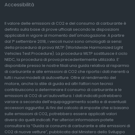
Accessibilità
Il valore delle emissioni di CO2 e del consumo di carburante è
definito sulla base di prove ufficiali secondo le disposizioni
applicabili in vigore al momento dell'omologazione. A partire
dal 1° settembre 2018, i veicoli nuovi sono omologati ai sensi
della procedura di prova WLTP (Worldwide Harmonized Light
Vehicles Test Procedure). La procedura WLTP sostituisce il ciclo
NEDC, la procedura di prova precedentemente utilizzata. E’
disponibile presso le nostre filiali una guida relativa al risparmio
di carburante e alle emissioni di CO2 che riporta i dati inerenti a
tutti i nuovi modelli di autovetture. Oltre al rendimento del
motore, anche lo stile di guida ed altri fattori non tecnici
contribuiscono a determinare il consumo di carburante e le
emissioni di CO2 di un’autovettura. I dati indicati potrebbero
variare a seconda dell’equipaggiamento scelto e di eventuali
accessori aggiuntivi. Ai fini del calcolo di imposte che si basano
sulle emissioni di CO2, potrebbero essere applicati valori
diversi da quelli indicati. Per ulteriori informazioni potete
consultare la “Guida ai consumi di carburante e alle emissioni di
CO2 di nuove vetture”, pubblicata dal Ministero dello Sviluppo