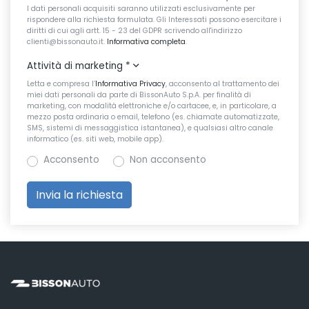
I dati personali acquisiti saranno utilizzati esclusivamente per
rispondere alla richiesta formulata. Gli Interessati possono esercitare i
diritti di cui agli artt. 15 - 23 del GDPR scrivendo all'indirizzo
clienti@bissonauto.it.
Informativa completa
.
Attività di marketing
*
Letta e compresa l’
Informativa Privacy
, acconsento al trattamento dei
miei dati personali da parte di BissonAuto S.p.A. per finalità di
marketing, con modalità elettroniche e/o cartacee, e, in particolare, a
mezzo posta ordinaria o email, telefono (es. chiamate automatizzate,
SMS, sistemi di messaggistica istantanea), e qualsiasi altro canale
informatico (es. siti web, mobile app).
Acconsento
Non acconsento