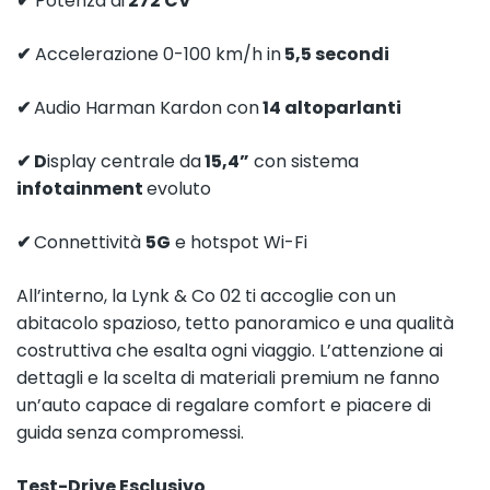
✔
Potenza di
272 CV
✔
Accelerazione 0-100 km/h in
5,5 secondi
✔
Audio Harman Kardon con
14 altoparlanti
✔ D
isplay centrale da
15,4”
con sistema
infotainment
evoluto
✔
Connettività
5G
e hotspot Wi-Fi
All’interno, la Lynk & Co 02 ti accoglie con un
abitacolo spazioso, tetto panoramico e una qualità
costruttiva che esalta ogni viaggio. L’attenzione ai
dettagli e la scelta di materiali premium ne fanno
un’auto capace di regalare comfort e piacere di
guida senza compromessi.
Test-Drive Esclusivo