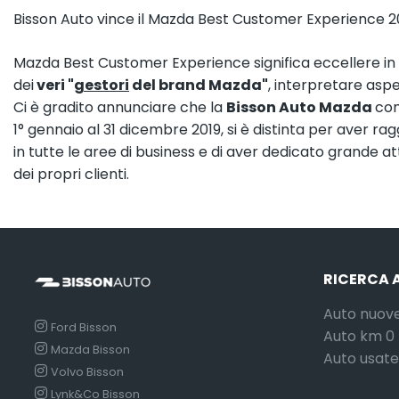
Bisson Auto vince il Mazda Best Customer Experience 20
Mazda Best Customer Experience significa eccellere in t
dei
veri "
gestori
del brand Mazda"
, interpretare aspet
Ci è gradito annunciare che la
Bisson Auto Mazda
con
1° gennaio al 31 dicembre 2019, si è distinta per aver ragg
in tutte le aree di business e di aver dedicato grande 
dei propri clienti.
RICERCA 
Auto nuov
Ford Bisson
Auto km 0
Mazda Bisson
Auto usate
Volvo Bisson
Lynk&Co Bisson