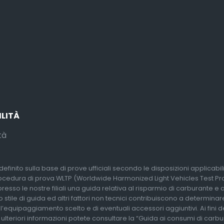
ILITÀ
tà
efinito sulla base di prove ufficiali secondo le disposizioni applicabi
rocedura di prova WLTP (Worldwide Harmonized Light Vehicles Test Proc
so le nostre filiali una guida relativa al risparmio di carburante e alle
 stile di guida ed altri fattori non tecnici contribuiscono a determina
l’equipaggiamento scelto e di eventuali accessori aggiuntivi. Ai fini 
r ulteriori informazioni potete consultare la “Guida ai consumi di carb