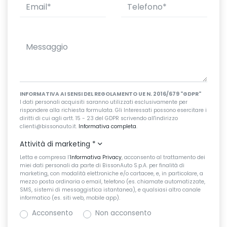
INFORMATIVA AI SENSI DEL REGOLAMENTO UE N. 2016/679 "GDPR"
I dati personali acquisiti saranno utilizzati esclusivamente per
rispondere alla richiesta formulata. Gli Interessati possono esercitare i
diritti di cui agli artt. 15 - 23 del GDPR scrivendo all'indirizzo
clienti@bissonauto.it.
Informativa completa
.
Attività di marketing
*
Letta e compresa l’
Informativa Privacy
, acconsento al trattamento dei
miei dati personali da parte di BissonAuto S.p.A. per finalità di
marketing, con modalità elettroniche e/o cartacee, e, in particolare, a
mezzo posta ordinaria o email, telefono (es. chiamate automatizzate,
SMS, sistemi di messaggistica istantanea), e qualsiasi altro canale
informatico (es. siti web, mobile app).
Acconsento
Non acconsento