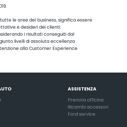
19.
utte le aree del business, significa essere
tative e desideri dei clienti.
siderando i risultati conseguiti dal
iunto livelli di assoluta eccellenza
attenzione alla Customer Experience
AUTO
ASSISTENZA
e
Prenota officina
Ricambi accessori
Ford service