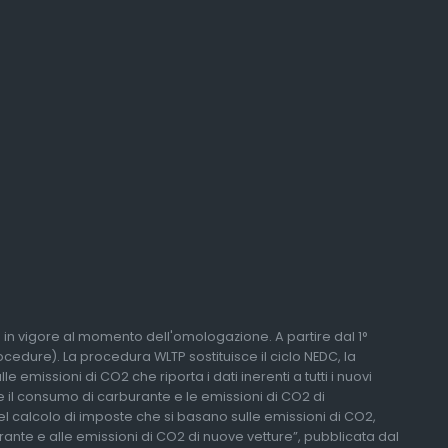
li in vigore al momento dell'omologazione. A partire dal 1°
edure). La procedura WLTP sostituisce il ciclo NEDC, la
 emissioni di CO2 che riporta i dati inerenti a tutti i nuovi
re il consumo di carburante e le emissioni di CO2 di
del calcolo di imposte che si basano sulle emissioni di CO2,
urante e alle emissioni di CO2 di nuove vetture”, pubblicata dal