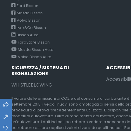
Ford Bisson
Mazda Bisson
Volvo Bisson
Lynk&Co Bisson
Bisson Auto
FordStore Bisson
Mazda Bisson Auto
Volvo Bisson Auto
SICUREZZA / SISTEMA DI
ACCESSIB
SEGNALAZIONE
Accessibili
WHISTLEBLOWING
Il valore delle emissioni di CO2 e del consumo di carburante è d
settembre 2018, i veicoli nuovi sono omologati ai sensi della p
procedura di prova precedentemente utilizzata. E’ disponibile pres
modelli di autovetture. Oltre al rendimento del motore, anche lo
un’autovettura. I dati indicati potrebbero variare a seconda del
potrebbero essere applicati valori diversi da quelli indicati. Pe