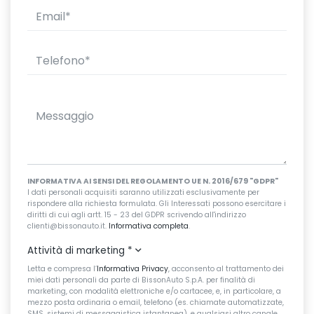
INFORMATIVA AI SENSI DEL REGOLAMENTO UE N. 2016/679 "GDPR"
I dati personali acquisiti saranno utilizzati esclusivamente per
rispondere alla richiesta formulata. Gli Interessati possono esercitare i
diritti di cui agli artt. 15 - 23 del GDPR scrivendo all'indirizzo
clienti@bissonauto.it.
Informativa completa
.
Attività di marketing
*
Letta e compresa l’
Informativa Privacy
, acconsento al trattamento dei
miei dati personali da parte di BissonAuto S.p.A. per finalità di
marketing, con modalità elettroniche e/o cartacee, e, in particolare, a
mezzo posta ordinaria o email, telefono (es. chiamate automatizzate,
SMS, sistemi di messaggistica istantanea), e qualsiasi altro canale