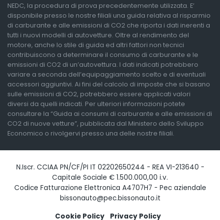
NEDC, la procedura di prova precedentemente utilizzata. E’
disponibile presso le nostre filiali una guida relativa al risparmio
di carburante e alle emissioni di CO2 che riporta i dati inerenti a
tutti i nuovi modelli di autovetture. Oltre al rendimento del
motore, anche lo stile di guida ed altri fattori non tecnici
contribuiscono a determinare il consumo di carburante e le
emissioni di CO2 di un’autovettura. I dati indicati potrebbero
variare a seconda dell’equipaggiamento scelto e di eventuali
accessori aggiuntivi. Ai fini del calcolo di imposte che si basano
sulle emissioni di CO2, potrebbero essere applicati valori
diversi da quelli indicati. Per ulteriori informazioni potete
consultare la “Guida ai consumi di carburante e alle emissioni di
CO2 di nuove vetture”, pubblicata dal Ministero dello Sviluppo
Economico o rivolgervi presso una delle nostre filiali.
N.Iscr. CCIAA PN/CF/PI IT 02202650244 - REA VI-213640 -
Capitale Sociale € 1.500.000,00 i.v.
Codice Fatturazione Elettronica A4707H7 - Pec aziendale
bissonauto@pec.bissonauto.it
Cookie Policy
Privacy Policy