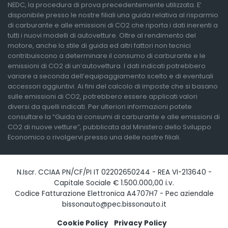
NEDC, la procedura di prova precedentemente utilizzata. E’
disponibile presso le nostre filiali una guida relativa al risparmio
di carburante e alle emissioni di CO2 che riporta i dati inerenti a
tutti i nuovi modelli di autovetture. Oltre al rendimento del
motore, anche lo stile di guida ed altri fattori non tecnici
contribuiscono a determinare il consumo di carburante e le
emissioni di CO2 di un’autovettura. I dati indicati potrebbero
variare a seconda dell’equipaggiamento scelto e di eventuali
accessori aggiuntivi. Ai fini del calcolo di imposte che si basano
sulle emissioni di CO2, potrebbero essere applicati valori
diversi da quelli indicati. Per ulteriori informazioni potete
consultare la “Guida ai consumi di carburante e alle emissioni di
CO2 di nuove vetture”, pubblicata dal Ministero dello Sviluppo
Economico o rivolgervi presso una delle nostre filiali.
N.Iscr. CCIAA PN/CF/PI IT 02202650244 - REA VI-213640 -
Capitale Sociale € 1.500.000,00 i.v.
Codice Fatturazione Elettronica A4707H7 - Pec aziendale
bissonauto@pec.bissonauto.it
Cookie Policy
Privacy Policy