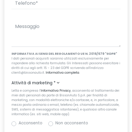
INFORMATIVA AI SENSI DEL REGOLAMENTO UE N. 2016/679 "GDPR"
I dati personali acquisiti saranno utilizzati esclusivamente per
rispondere alla richiesta formulata. Gli Interessati possono esercitare i
diritti di cui agli artt. 15 - 23 del GDPR scrivendo all'indirizzo
clienti@bissonauto.it.
Informativa completa
.
Attività di marketing
*
Letta e compresa l’
Informativa Privacy
, acconsento al trattamento dei
miei dati personali da parte di BissonAuto S.p.A. per finalità di
marketing, con modalità elettroniche e/o cartacee, e, in particolare, a
mezzo posta ordinaria o email, telefono (es. chiamate automatizzate,
SMS, sistemi di messaggistica istantanea), e qualsiasi altro canale
informatico (es. siti web, mobile app).
Acconsento
Non acconsento