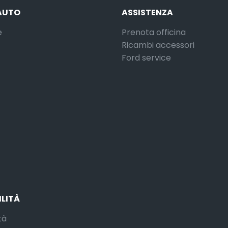
AUTO
ASSISTENZA
e
Prenota officina
Ricambi accessori
Ford service
ILITÀ
tà