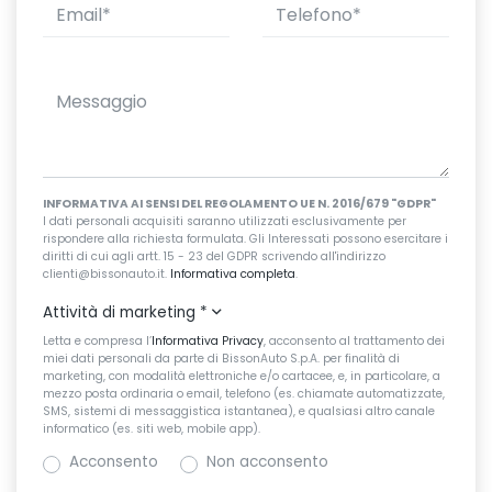
INFORMATIVA AI SENSI DEL REGOLAMENTO UE N. 2016/679 "GDPR"
I dati personali acquisiti saranno utilizzati esclusivamente per
rispondere alla richiesta formulata. Gli Interessati possono esercitare i
diritti di cui agli artt. 15 - 23 del GDPR scrivendo all'indirizzo
clienti@bissonauto.it.
Informativa completa
.
Attività di marketing
*
Letta e compresa l’
Informativa Privacy
, acconsento al trattamento dei
miei dati personali da parte di BissonAuto S.p.A. per finalità di
marketing, con modalità elettroniche e/o cartacee, e, in particolare, a
mezzo posta ordinaria o email, telefono (es. chiamate automatizzate,
SMS, sistemi di messaggistica istantanea), e qualsiasi altro canale
informatico (es. siti web, mobile app).
Acconsento
Non acconsento