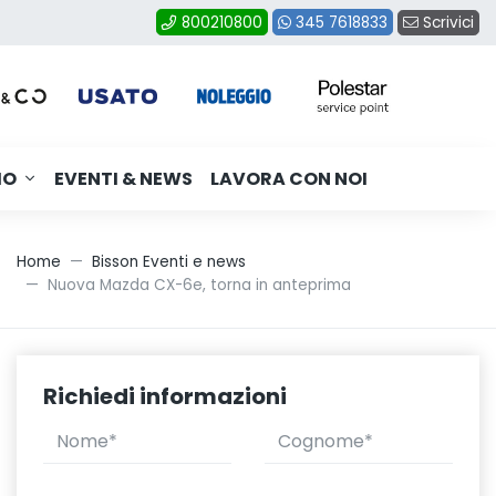
Scrivici
800210800
345 7618833
MO
EVENTI & NEWS
LAVORA CON NOI
Home
Bisson Eventi e news
Nuova Mazda CX-6e, torna in anteprima
Richiedi informazioni