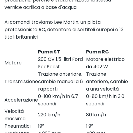
vernice acrilica a base d'acqua.
Ai comandi troviamo Lee Martin, un pilota
professionista RC, detentore di sei titoli europei e 13
titoli britannici.
Puma ST
Puma RC
200 CV 1.5-litri Ford
Motore elettrico
Motore
EcoBoost
da 402 W
Trazione anteriore,
Trazione
Transmissione
cambio manual a 6
anteriore, cambio
rapporti
a una velocità
0-100 km/h in 6.7
0-80 km/h in 3.0
Accelerazione
secondi
secondi
Velocità
220 km/h
80 km/h
massima
Pneumatici
19”
1.9”