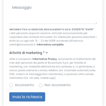
INFORMATIVA AI SENSI DEL REGOLAMENTO UE N. 2016/679 "GDPR"
I dati personali acquisiti saranno utilizzati esclusivamente per
rispondere alla richiesta formulata. Gli Interessati possono esercitare i
diritti di cui agli artt. 15 - 23 del GDPR scrivendo all'indirizzo
clienti@bissonauto.it.
Informativa completa
.
Attività di marketing
*
Letta e compresa l’
Informativa Privacy
, acconsento al trattamento dei
miei dati personali da parte di BissonAuto S.p.A. per finalità di
marketing, con modalità elettroniche e/o cartacee, e, in particolare, a
mezzo posta ordinaria o email, telefono (es. chiamate automatizzate,
SMS, sistemi di messaggistica istantanea), e qualsiasi altro canale
informatico (es. siti web, mobile app).
Acconsento
Non acconsento