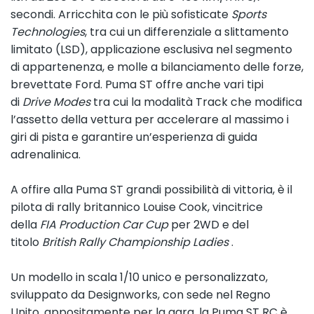
secondi. Arricchita con le più sofisticate
Sports
Technologies
, tra cui un differenziale a slittamento
limitato (LSD), applicazione esclusiva nel segmento
di appartenenza, e molle a bilanciamento delle forze,
brevettate Ford. Puma ST offre anche vari tipi
di
Drive Modes
tra cui la modalità Track che modifica
l’assetto della vettura per accelerare al massimo i
giri di pista e garantire un’esperienza di guida
adrenalinica.
A offire alla Puma ST grandi possibilità di vittoria, è il
pilota di rally britannico Louise Cook, vincitrice
della
FIA Production Car Cup
per 2WD e del
titolo
British Rally Championship Ladies
.
Un modello in scala 1/10 unico e personalizzato,
sviluppato da Designworks, con sede nel Regno
Unito, appositamente per la gara, la Puma ST RC è