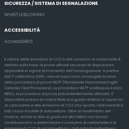
SICUREZZA / SISTEMA DI SEGNALAZIONE
WHISTLEBLOWING
ACCESSIBILITÀ
Accessibilità
Il valore delle emissioni di CO2 e del consumo di carburante è
definito sulla base di prove ufficiali secondo le disposizioni
applicabili in vigore al momento dell'omologazione. A partire
dal 1° settembre 2018, i veicoli nuovi sono omologati ai sensi
della procedura di prova WLTP (Worldwide Harmonized Light
Vehicles Test Procedure). La procedura WLTP sostituisce il ciclo
NEDC, la procedura di prova precedentemente utilizzata. E’
disponibile presso le nostre filiali una guida relativa al risparmio
di carburante e alle emissioni di CO2 che riporta i dati inerenti a
tutti i nuovi modelli di autovetture. Oltre al rendimento del
motore, anche lo stile di guida ed altri fattori non tecnici
contribuiscono a determinare il consumo di carburante e le
emissioni di CO2 di un’autovettura. I dati indicati potrebbero