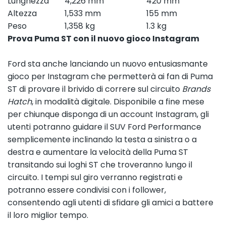
Lunghezza
4,226 mm
420 mm
Altezza
1,533 mm
155 mm
Peso
1,358 kg
1.3 kg
Prova Puma ST con il nuovo gioco Instagram
Ford sta anche lanciando un nuovo entusiasmante
gioco per Instagram che permetterà ai fan di Puma
ST di provare il brivido di correre sul circuito
Brands
Hatch
, in modalità digitale. Disponibile a fine mese
per chiunque disponga di un account Instagram, gli
utenti potranno guidare il SUV Ford Performance
semplicemente inclinando la testa a sinistra o a
destra e aumentare la velocità della Puma ST
transitando sui loghi ST che troveranno lungo il
circuito. I tempi sul giro verranno registrati e
potranno essere condivisi con i follower,
consentendo agli utenti di sfidare gli amici a battere
il loro miglior tempo.